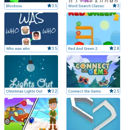
Blocksss
3.5
Word Search Classic
3
Who was who
3.5
Red And Green 2
2.8
Christmas Lights Out
3.2
Connect the Gems
2.5