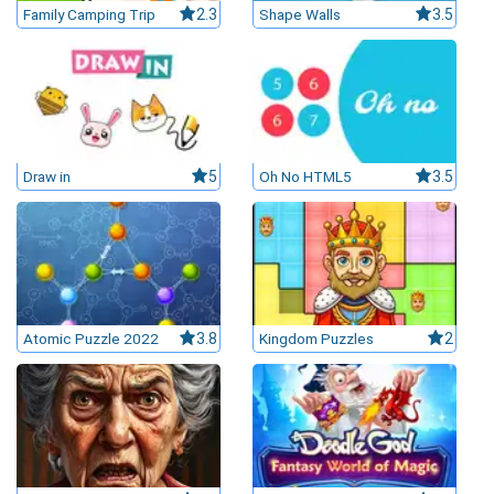
Family Camping Trip
2.3
Shape Walls
3.5
Draw in
5
Oh No HTML5
3.5
Atomic Puzzle 2022
3.8
Kingdom Puzzles
2