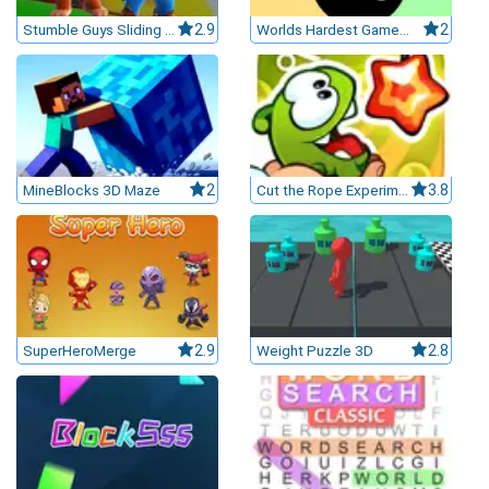
Stumble Guys Sliding Puzzle
2.9
Worlds Hardest Game Hate Cube
2
leurs casinos par licences et Certifications
ssement casinos au Canada
MineBlocks 3D Maze
2
Cut the Rope Experiments
3.8
SuperHeroMerge
2.9
Weight Puzzle 3D
2.8