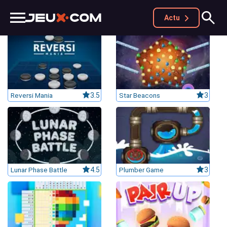
Actu
Société
Puzzle
ux
sino
Reversi Mania
3.5
Star Beacons
3
x de casino
Jeux vidéos
Lunar Phase Battle
4.5
Plumber Game
3
 jeux gratuits