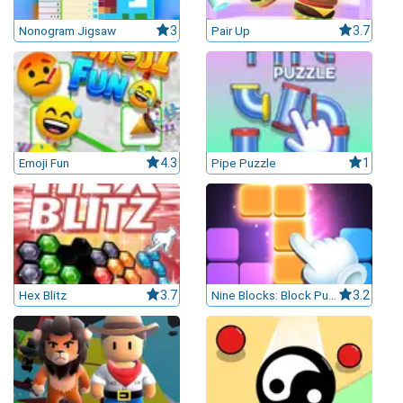
asino
Jeux de casino
Jeux vidéos
Nos jeux gr
Nonogram Jigsaw
3
Pair Up
3.7
ues de casino
rion Casino
ky7 Even Casino
Emoji Fun
4.3
Pipe Puzzle
1
xander Casino
 Set Spin Casino
cer Casino
Hex Blitz
3.7
Nine Blocks: Block Puzzle Game
3.2
 Bonus Casino
ssement par méthode de paiement