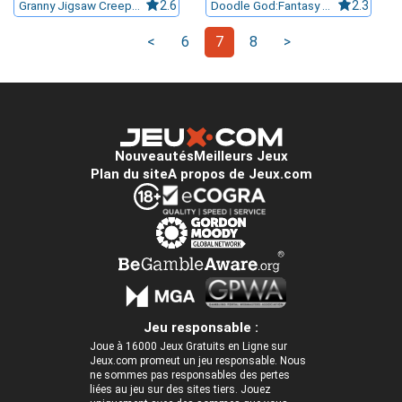
Granny Jigsaw Creepy Puzzle
2.6
Doodle God:Fantasy World Of Magic
2.3
<
6
7
8
>
Nouveautés
Meilleurs Jeux
Plan du site
A propos de Jeux.com
Jeu responsable :
Joue à 16000 Jeux Gratuits en Ligne sur
Jeux.com promeut un jeu responsable. Nous
ne sommes pas responsables des pertes
liées au jeu sur des sites tiers. Jouez