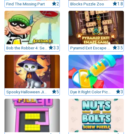
Find The Missing Part
2
Blocks Puzzle Zoo
1.8
Bob the Robber 4: Season 2
3.3
Pyramid Exit Escape Game
3.5
Spooky Halloween Jigsaw Puzzle
5
Dye It Right Color Picker
3