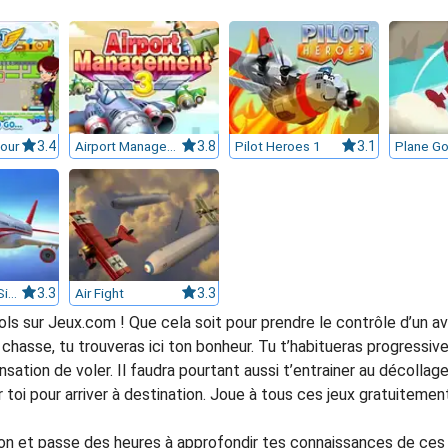
Hour
3.4
Airport Management 3
3.8
Pilot Heroes 1
3.1
Plane G
Boeing Flight Simulator 3D
3.3
Air Fight
3.3
ols sur Jeux.com ! Que cela soit pour prendre le contrôle d’un av
hasse, tu trouveras ici ton bonheur. Tu t’habitueras progressiv
sation de voler. Il faudra pourtant aussi t’entrainer au décollage 
 toi pour arriver à destination. Joue à tous ces jeux gratuiteme
avion et passe des heures à approfondir tes connaissances de ce