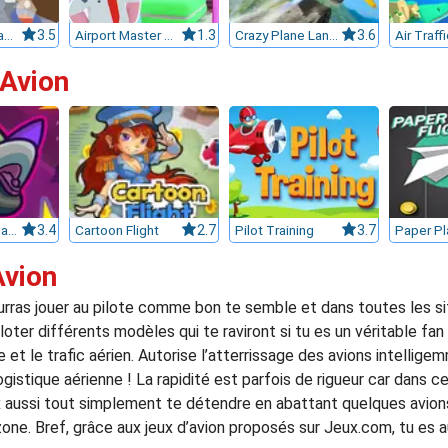
Plane Crash Ragdoll Simulator
3.5
Airport Master Plane Tycoon
1.3
Crazy Plane Landing
3.6
'Avion
Captain May-Ham VS The Bunny Invaders 12410
3.4
Cartoon Flight
2.7
Pilot Training
3.7
Avion
urras jouer au pilote comme bon te semble et dans toutes les si
ter différents modèles qui te raviront si tu es un véritable fan 
le et le trafic aérien. Autorise l’atterrissage des avions intellig
ogistique aérienne ! La rapidité est parfois de rigueur car dans ce
ux aussi tout simplement te détendre en abattant quelques avio
. Bref, grâce aux jeux d’avion proposés sur Jeux.com, tu es au p