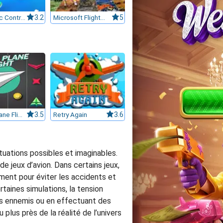
Air Traffic Controller
3.2
Microsoft Flight Simulator 2024
5
Paper Plane Flight
3.5
Retry Again
3.6
tuations possibles et imaginables.
de jeux d’avion. Dans certains jeux,
emment pour éviter les accidents et
rtaines simulations, la tension
ns ennemis ou en effectuant des
lus près de la réalité de l’univers