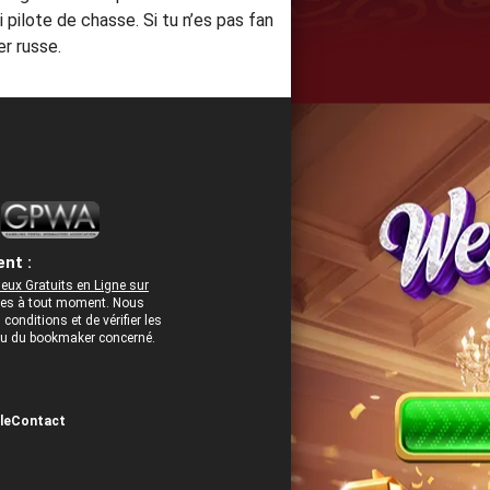
pilote de chasse. Si tu n’es pas fan
er russe.
nt :
eux Gratuits en Ligne sur
rées à tout moment. Nous
onditions et de vérifier les
 ou du bookmaker concerné.
le
Contact