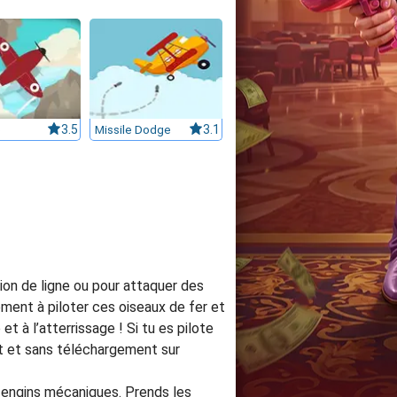
o
3.5
Missile Dodge
3.1
ion de ligne ou pour attaquer des
ement à piloter ces oiseaux de fer et
et à l’atterrissage ! Si tu es pilote
nt et sans téléchargement sur
s engins mécaniques. Prends les