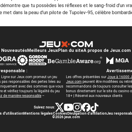
émontre que tu possèdes les réflexes et le sang-froid d’un vrai 
 te met dans la peau d’un pilote de Tupolev-95, célèbre bombardi
Nouveautés
Meilleurs Jeux
Plan du site
A propos de Jeux.com
responsable :
Avertisseme
 Ligne sur Jeux.com promeut un jeu
Les offres présentées sur
Joue à 16000 J
pas responsables des pertes liées au
Jeux.com
peuvent être modifiées ou reti
ez uniquement avec des sommes que vous
recommandons de toujours consulter les c
 et vérifiez toujours la légalité du jeu
bonus directement sur le site du casino
z de manière responsable
–
18+ | Réservé aux nouveaux clients
Suivez nous:
 d'utilisation
Mentions légales
Cookies
Divulgation d’affiliation
Jeu responsab
©2026 jeux.com