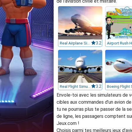
de l’aviation civile et militaire.
Real Airplane Simulator
3.2
Airport Rush 
Real Flight Simulator 3D
3.2
Envole-toi avec les simulateurs de v
cibles aux commandes d’un avion de c
tu ne pourras plus te passer de la sen
de ligne, les passagers comptent sur
Jeux.com !
Choisis parmi tes meilleurs jeux d’