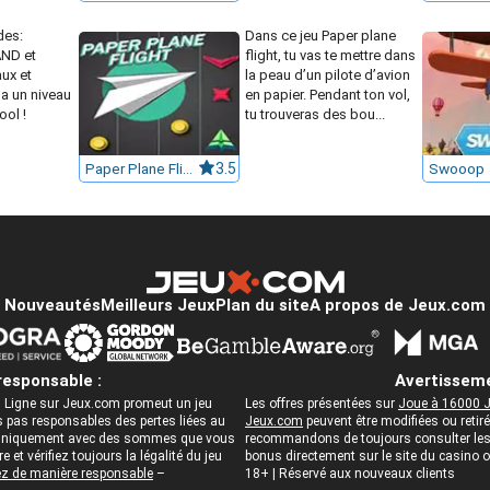
des:
Dans ce jeu Paper plane
AND et
flight, tu vas te mettre dans
ux et
la peau d’un pilote d’avion
a un niveau
en papier. Pendant ton vol,
ool !
tu trouveras des bou...
Paper Plane Flight
3.5
Swooop
Nouveautés
Meilleurs Jeux
Plan du site
A propos de Jeux.com
responsable :
Avertisseme
 Ligne sur Jeux.com promeut un jeu
Les offres présentées sur
Joue à 16000 J
pas responsables des pertes liées au
Jeux.com
peuvent être modifiées ou reti
ez uniquement avec des sommes que vous
recommandons de toujours consulter les c
 et vérifiez toujours la légalité du jeu
bonus directement sur le site du casino
z de manière responsable
–
18+ | Réservé aux nouveaux clients