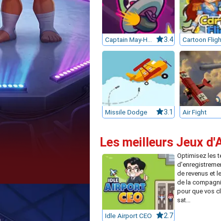
Captain May-Ham VS The Bunny Invaders 12410
3.4
Cartoon Fligh
Missile Dodge
3.1
Air Fight
Les meilleurs Jeux d'
Optimisez les 
d'enregistrement
de revenus et l
de la compagni
pour que vos cl
sat...
Idle Airport CEO
2.7