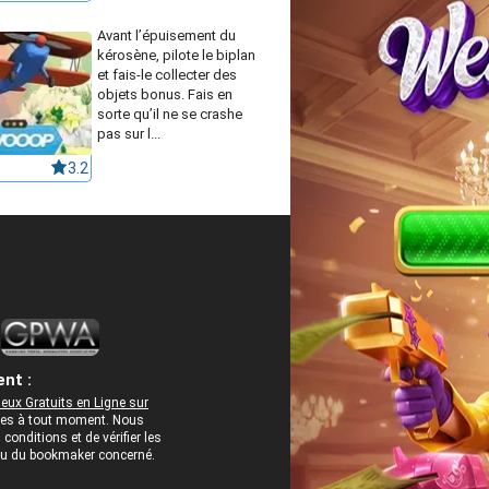
Avant l’épuisement du
kérosène, pilote le biplan
et fais-le collecter des
objets bonus. Fais en
sorte qu’il ne se crashe
pas sur l...
3.2
nt :
eux Gratuits en Ligne sur
rées à tout moment. Nous
onditions et de vérifier les
 ou du bookmaker concerné.