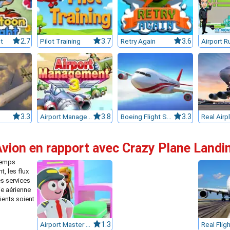
t
2.7
Pilot Training
3.7
Retry Again
3.6
3.3
Airport Management 3
3.8
Boeing Flight Simulator 3D
3.3
Avion en rapport avec Crazy Plane Landi
temps
, les flux
es services
e aérienne
ients soient
Airport Master Plane Tycoon
1.3