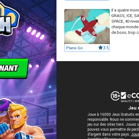
Il a quatre mon
GRASS, ICE, S
SPACE, 40 nivea
chaque monde 
de boss, trop c
Plane Go
3.5
Jeu 
Joue à 16000 Jeux Gratuits en
responsable. Nous ne sommes 
jeu sur des sites tiers. Jou
pouvez vous permettre de perdre
d’argent dans votre pays.
Joue