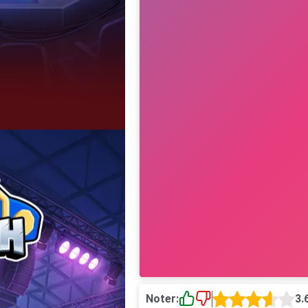
Noter:
3.