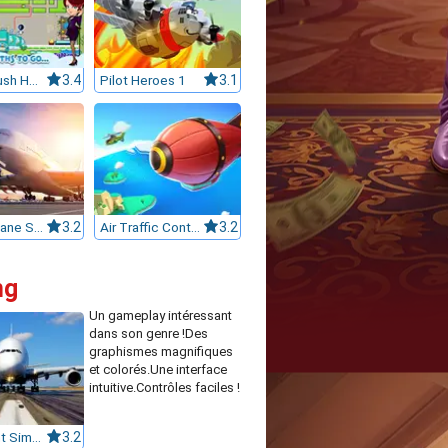
Airport Rush Hour
3.4
Pilot Heroes 1
3.1
Real Airplane Simulator
3.2
Air Traffic Controller
3.2
ng
Un gameplay intéressant
dans son genre !Des
graphismes magnifiques
et colorés.Une interface
intuitive.Contrôles faciles !
Real Flight Simulator 3D
3.2