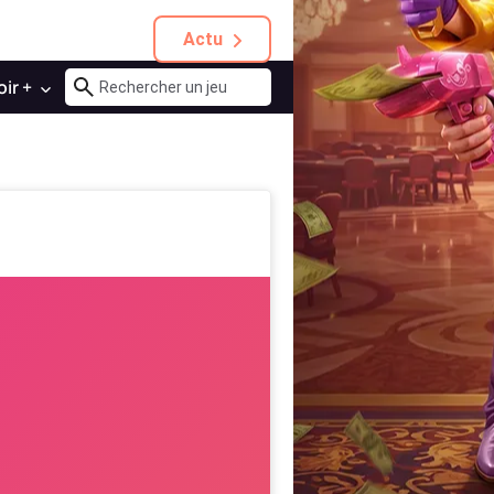
Actu
oir +