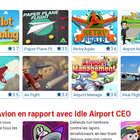
g
3.7
Paper Plane Flight
3.5
Retry Again
3.6
3.5
Air Fight
3.3
Airport Management 3
3.8
Avion en rapport avec Idle Airport CEO
e vous
Défends ton territoire
r tous les
contre les lapins
envahisseurs en leur tirant
dessus avec ton canon.