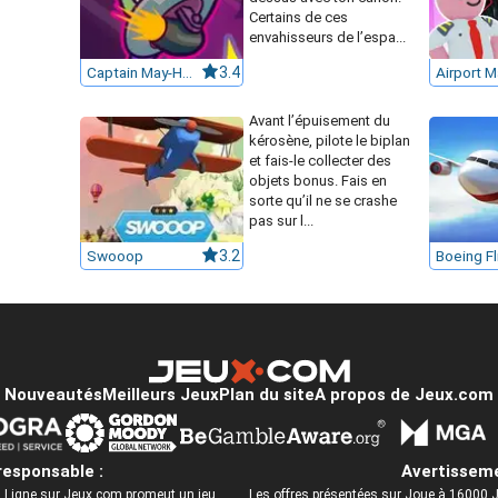
Certains de ces
envahisseurs de l’espa...
Captain May-Ham VS The Bunny Invaders 12410
3.4
Avant l’épuisement du
kérosène, pilote le biplan
et fais-le collecter des
objets bonus. Fais en
sorte qu’il ne se crashe
pas sur l...
Swooop
3.2
Nouveautés
Meilleurs Jeux
Plan du site
A propos de Jeux.com
responsable :
Avertisseme
 Ligne sur Jeux.com promeut un jeu
Les offres présentées sur
Joue à 16000 J