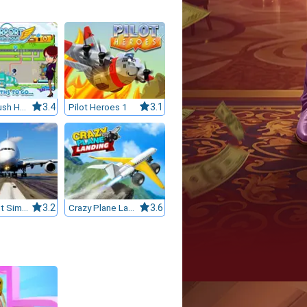
Airport Rush Hour
3.4
Pilot Heroes 1
3.1
Real Flight Simulator 3D
3.2
Crazy Plane Landing
3.6