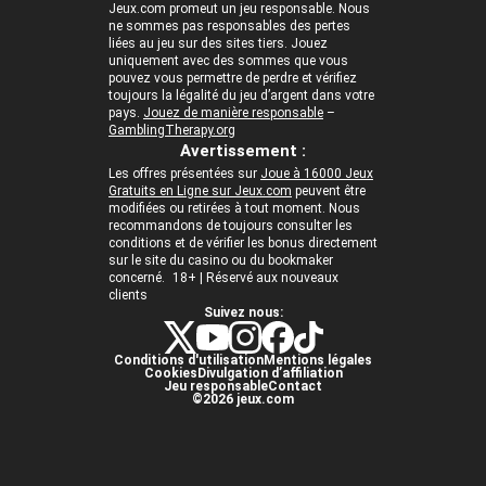
Jeux.com promeut un jeu responsable. Nous
ne sommes pas responsables des pertes
liées au jeu sur des sites tiers. Jouez
uniquement avec des sommes que vous
pouvez vous permettre de perdre et vérifiez
toujours la légalité du jeu d’argent dans votre
pays.
Jouez de manière responsable
–
GamblingTherapy.org
Avertissement :
Les offres présentées sur
Joue à 16000 Jeux
Gratuits en Ligne sur Jeux.com
peuvent être
modifiées ou retirées à tout moment. Nous
recommandons de toujours consulter les
conditions et de vérifier les bonus directement
sur le site du casino ou du bookmaker
concerné. 18+ | Réservé aux nouveaux
clients
Suivez nous:
Conditions d'utilisation
Mentions légales
Cookies
Divulgation d’affiliation
Jeu responsable
Contact
©2026 jeux.com