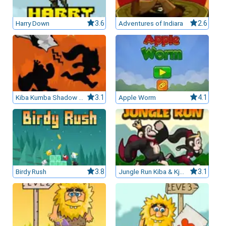
leurs casinos par licences et Certifications
Harry Down
3.6
Adventures of Indiara
2.6
ssement casinos au Canada
Kiba Kumba Shadow Run
3.1
Apple Worm
4.1
Birdy Rush
3.8
Jungle Run Kiba & Kjmba
3.1