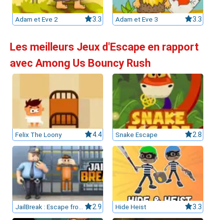
Adam et Eve 2
3.3
Adam et Eve 3
3.3
Les meilleurs Jeux d'Escape en rapport
avec Among Us Bouncy Rush
Felix The Loony
4.4
Snake Escape
2.8
JailBreak : Escape from Prison
2.9
Hide Heist
3.3