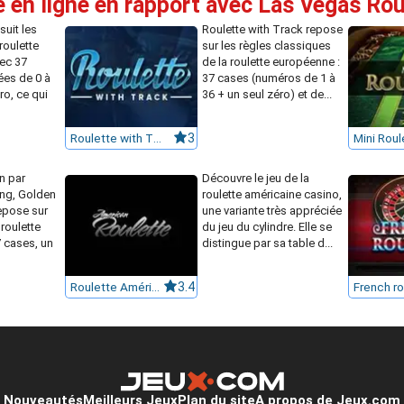
e en ligne en rapport avec Las Vegas Rou
uit les
Roulette with Track repose
roulette
sur les règles classiques
ec 37
de la roulette européenne :
es de 0 à
37 cases (numéros de 1 à
ro, ce qui
36 + un seul zéro) et de...
Roulette with Track
3
Mini Roul
n par
Découvre le jeu de la
ng, Golden
roulette américaine casino,
epose sur
une variante très appréciée
 roulette
du jeu du cylindre. Elle se
 cases, un
distingue par sa table d...
Roulette Américaine
3.4
Nouveautés
Meilleurs Jeux
Plan du site
A propos de Jeux.com