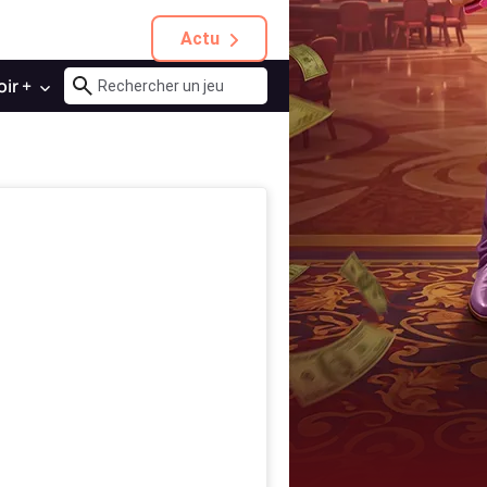
Actu
oir +