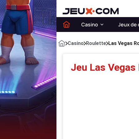
Casino
Jeux de 
Casino
Roulette
Las Vegas Ro
Jeu Las Vegas 