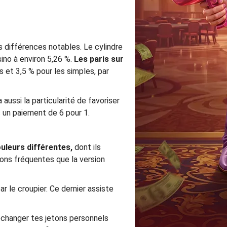
s différences notables. Le cylindre
ino à environ 5,26 %.
Les paris sur
s et 3,5 % pour les simples, par
 aussi la particularité de favoriser
ec un paiement de 6 pour 1.
uleurs différentes,
dont ils
ions fréquentes que la version
r le croupier. Ce dernier assiste
’échanger tes jetons personnels