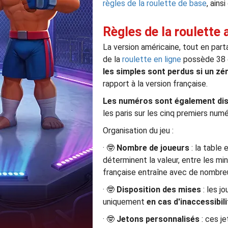
règles de la roulette de base
, ains
Règles de la roulette
La version américaine, tout en par
de la
roulette en ligne
possède 38 ce
les simples sont perdus si un zé
rapport à la version française.
Les numéros sont également di
les paris sur les cinq premiers numé
Organisation du jeu :
· 🤓
Nombre de joueurs
: la table 
déterminent la valeur, entre les m
française entraîne avec de nombreu
· 🤓
Disposition des mises
: les j
uniquement
en cas d'inaccessibil
· 🤓
Jetons personnalisés
: ces j