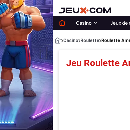
Casino
Jeux de 
Casino
Roulette
Roulette Amé
Jeu Roulette A