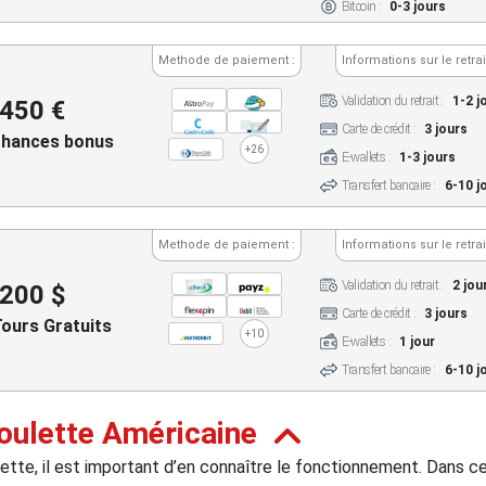
Bitcoin :
0-3 jours
Methode de paiement :
Informations sur le retrait
Validation du retrait :
1-2 j
450 €
Carte de crédit :
3 jours
Chances bonus
+26
E-wallets :
1-3 jours
Transfert bancaire :
6-10 j
Methode de paiement :
Informations sur le retrait
Validation du retrait :
2 jou
200 $
Carte de crédit :
3 jours
Tours Gratuits
+10
E-wallets :
1 jour
Transfert bancaire :
6-10 j
oulette Américaine
ette, il est important d’en connaître le fonctionnement. Dans cet