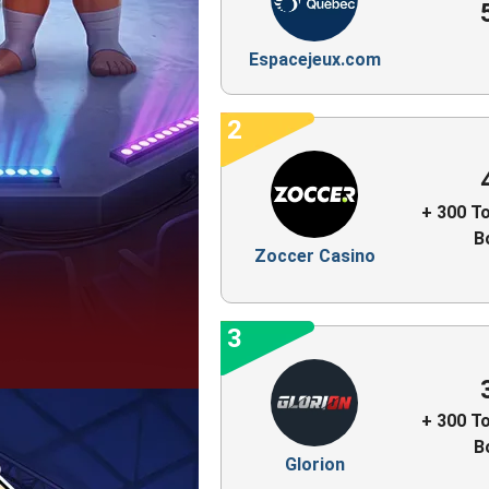
Espacejeux.com
2
+ 300 To
B
Zoccer Casino
3
+ 300 To
B
Glorion