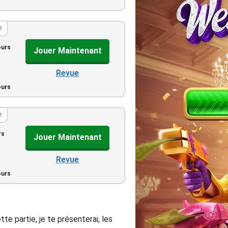
 :
ours
Jouer Maintenant
Revue
ours
 :
rs
Jouer Maintenant
Revue
ours
te partie, je te présenterai, les