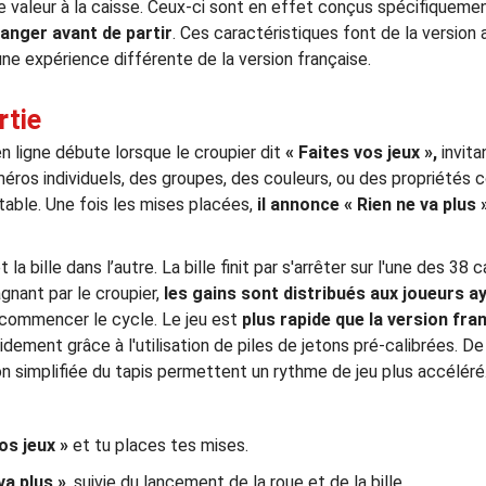
ne valeur à la caisse. Ceux-ci sont en effet conçus spécifiquemen
anger avant de partir
. Ces caractéristiques font de la version
ne expérience différente de la version française.
rtie
n ligne débute lorsque le croupier dit
« Faites vos jeux »,
invita
uméros individuels, des groupes, des couleurs, ou des propriétés
 table. Une fois les mises placées,
il annonce « Rien ne va plus 
 la bille dans l’autre. La bille finit par s'arrêter sur l'une des 38
gnant par le croupier,
les gains sont distribués aux joueurs 
ecommencer le cycle. Le jeu est
plus rapide que la version fra
dement grâce à l'utilisation de piles de jetons pré-calibrées. De 
on simplifiée du tapis permettent un rythme de jeu plus accéléré
os jeux »
et tu places tes mises.
va plus »
, suivie du lancement de la roue et de la bille.