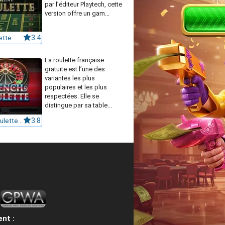
par l’éditeur Playtech, cette
version offre un gam...
ette
3.4
La roulette française
gratuite est l’une des
variantes les plus
populaires et les plus
respectées. Elle se
distingue par sa table...
French roulette classic
3.8
nt :