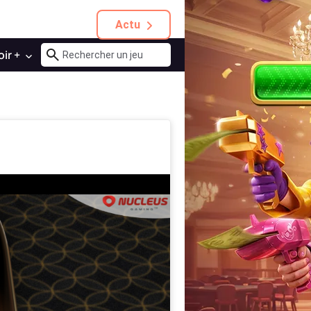
Actu
oir +