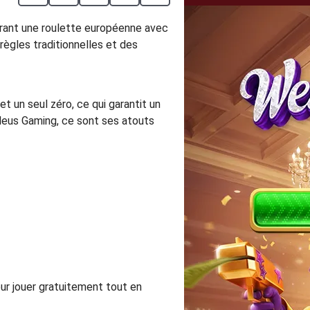
rant une roulette européenne avec
règles traditionnelles et des
t un seul zéro, ce qui garantit un
cleus Gaming, ce sont ses atouts
ur jouer gratuitement tout en