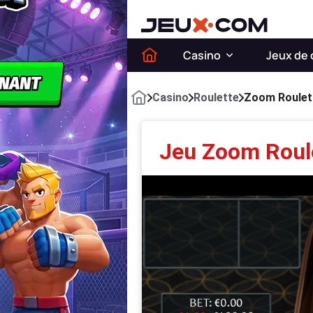
Casino
Jeux de 
Casino
Roulette
Zoom Roulet
Jeu Zoom Roul