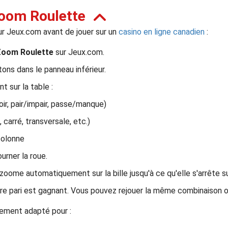
oom Roulette
ur Jeux.com avant de jouer sur un
casino en ligne canadien
:
oom Roulette
sur Jeux.com.
tons dans le panneau inférieur.
 sur la table :
ir, pair/impair, passe/manque)
 carré, transversale, etc.)
colonne
ourner la roue.
 zoome automatiquement sur la bille jusqu'à ce qu'elle s'arrête s
tre pari est gagnant. Vous pouvez rejouer la même combinaison o
tement adapté pour :