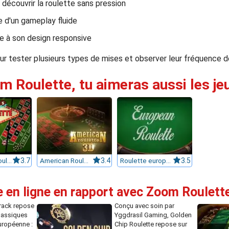
découvrir la roulette sans pression
e d'un gameplay fluide
ce à son design responsive
pour tester plusieurs types de mises et observer leur fréquence d
m Roulette, tu aimeras aussi les je
Las Vegas Roulette
3.7
American Roulette 3D
3.4
Roulette européenne
3.5
e en ligne en rapport avec Zoom Roulett
Track repose
Conçu avec soin par
classiques
Yggdrasil Gaming, Golden
européenne :
Chip Roulette repose sur