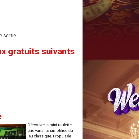
e sortie.
ux gratuits suivants
e
Découvre la mini roulette,
une variante simplifiée du
jeu classique. Propulsée