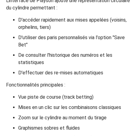
L'interface de Playson ajoute une représentation circulaire
du cylindre permettant :
leurs casinos par licences et Certifications
D'accéder rapidement aux mises appelées (voisins,
orphelins, tiers)
ssement casinos au Canada
D'utiliser des paris personnalisés via l'option "Save
Bet"
De consulter l'historique des numéros et les
statistiques
D'effectuer des re-mises automatiques
Fonctionnalités principales :
Vue piste de course (track betting)
Mises en un clic sur les combinaisons classiques
Zoom sur le cylindre au moment du tirage
Graphismes sobres et fluides