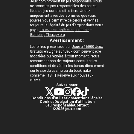
Jeux.com promeut un jeu responsable. Nous
ne sommes pas responsables des pertes
liées au jeu sur des sites tiers. Jouez
uniquement avec des sommes que vous
pouvez vous permettre de perdre et vérifiez
toujours la légalité du jeu d’argent dans votre
pays.
Jouez de manière responsable
–
GamblingTherapy.org
Avertissement :
Les offres présentées sur
Joue à 16000 Jeux
Gratuits en Ligne sur Jeux.com
peuvent être
modifiées ou retirées à tout moment. Nous
recommandons de toujours consulter les
conditions et de vérifier les bonus directement
sur le site du casino ou du bookmaker
concerné. 18+ | Réservé aux nouveaux
clients
Suivez nous:
Conditions d'utilisation
Mentions légales
Cookies
Divulgation d’affiliation
Jeu responsable
Contact
©2026 jeux.com