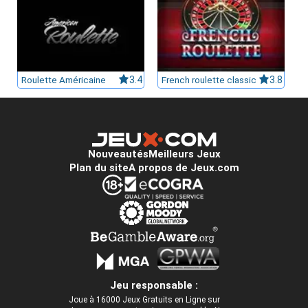
Roulette Américaine
3.4
French roulette classic
3.8
Nouveautés
Meilleurs Jeux
Plan du site
A propos de Jeux.com
Jeu responsable :
Joue à 16000 Jeux Gratuits en Ligne sur