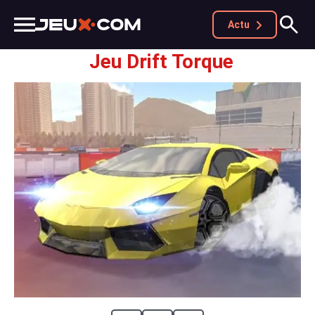
Actu
Course
Drift Torque
Jeu Drift Torque
ux
sino
x de casino
Jeux vidéos
 jeux gratuits