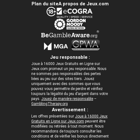
Plan du site
A propos de Jeux.com
Jeu responsable :
Joue à 16000 Jeux Gratuits en Ligne sur
Jeux.com promeut un jeu responsable. Nous
ne sommes pas responsables des pertes
liées au jeu sur des sites tiers. Jouez
uniquement avec des sommes que vous
pouvez vous permettre de perdre et vérifiez
toujours la légalité du jeu d’argent dans votre
pays.
Jouez de manière responsable
–
GamblingTherapy.org
Avertissement :
Les offres présentées sur
Joue à 16000 Jeux
Gratuits en Ligne sur Jeux.com
peuvent être
modifiées ou retirées à tout moment. Nous
recommandons de toujours consulter les
conditions et de vérifier les bonus directement