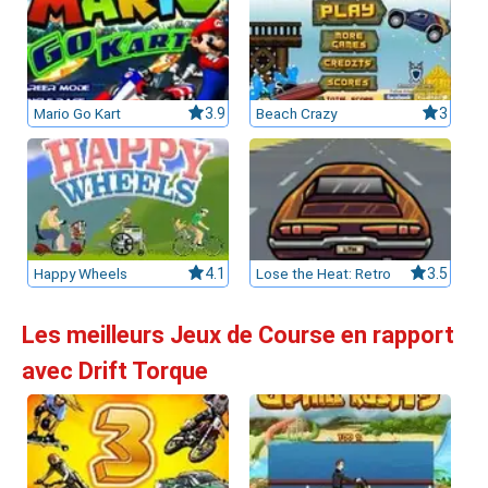
Mario Go Kart
3.9
Beach Crazy
3
Happy Wheels
4.1
Lose the Heat: Retro
3.5
Les meilleurs Jeux de Course en rapport
avec Drift Torque