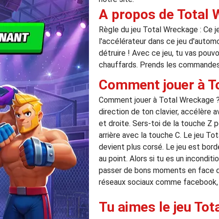
A propos de Total
Règle du jeu Total Wreckage : Ce 
l'accélérateur dans ce jeu d'automo
détruire ! Avec ce jeu, tu vas pouvo
chauffards. Prends les commandes 
Comment jouer à T
Comment jouer à Total Wreckage ? P
direction de ton clavier, accélère 
et droite. Sers-toi de la touche Z 
arrière avec la touche C. Le jeu To
devient plus corsé. Le jeu est bor
au point. Alors si tu es un incondi
passer de bons moments en face de 
réseaux sociaux comme facebook, t
Tu aimes le jeu Tot