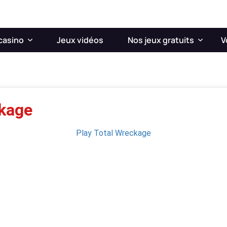
casino
Jeux vidéos
Nos jeux gratuits
V
ckage
Play Total Wreckage