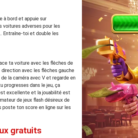
 à bord et appuie sur
s voitures adverses pour les
.. Entraîne-toi et double les
ace ta voiture avec les flèches de
e direction avec les flèches gauche
ue de la caméra avec V et regarde en
tu progresses dans le jeu, ça
t excellente et la jouabilité est
amateur de jeux flash désireux de
poste ton score en ligne sur les
ux gratuits