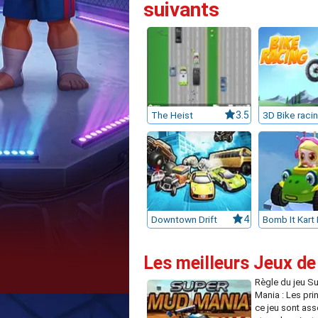
suivants
The Heist
3.5
3D Bike raci
Downtown Drift
4
Les meilleurs Jeux de
Règle du jeu S
Mania : Les pri
ce jeu sont as