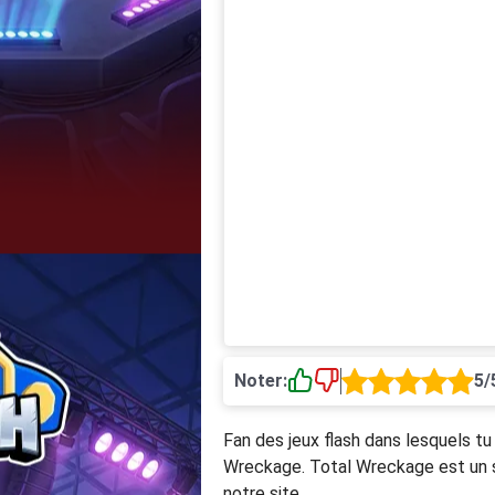
Noter:
5/
Fan des jeux flash dans lesquels tu
Wreckage. Total Wreckage est un su
notre site.