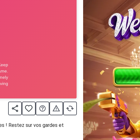
es ! Restez sur vos gardes et