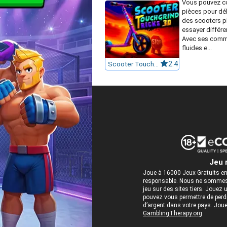
Vous pouvez co
pièces pour dé
des scooters pl
essayer différen
Avec ses com
fluides e...
Scooter Touchgrind Tricks 3D
2.4
Jeu 
Joue à 16000 Jeux Gratuits en
responsable. Nous ne sommes 
jeu sur des sites tiers. Jou
pouvez vous permettre de perdre
d’argent dans votre pays.
Joue
GamblingTherapy.org