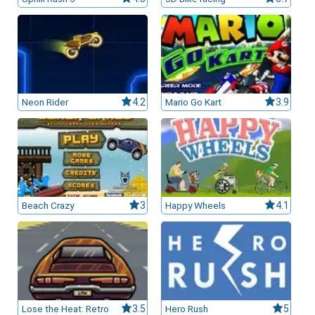
leurs casinos par licences et Certifications
ssement casinos au Canada
Neon Rider
4.2
Mario Go Kart
3.9
Beach Crazy
3
Happy Wheels
4.1
Lose the Heat: Retro
3.5
Hero Rush
5