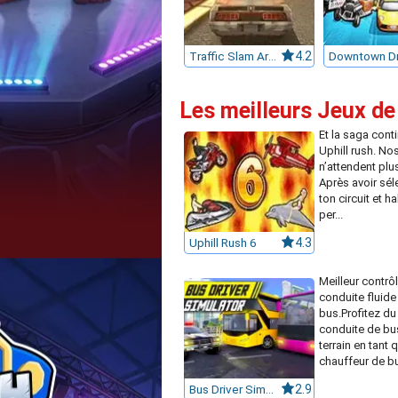
Traffic Slam Arena
4.2
Downtown Dr
Les meilleurs Jeux de
Et la saga cont
Uphill rush. No
n’attendent plus
Après avoir sél
ton circuit et ha
per...
Uphill Rush 6
4.3
Meilleur contrô
conduite fluide
bus.Profitez du
conduite de bus
terrain en tant 
chauffeur de bu
Bus Driver Simulator
2.9