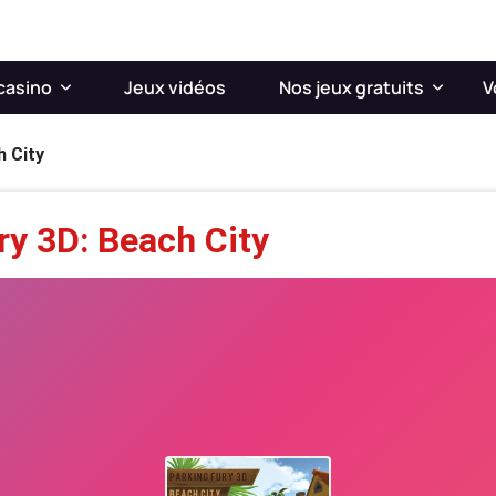
casino
Jeux vidéos
Nos jeux gratuits
V
h City
ry 3D: Beach City