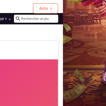
Actu
oir +