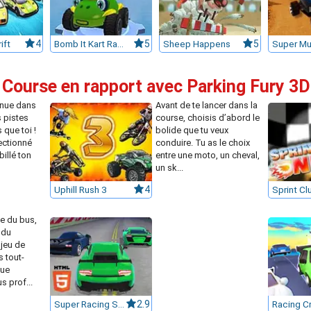
ift
4
Bomb It Kart Racer
5
Sheep Happens
5
 Course en rapport avec Parking Fury 3D
inue dans
Avant de te lancer dans la
s pistes
course, choisis d’abord le
 que toi !
bolide que tu veux
ectionné
conduire. Tu as le choix
billé ton
entre une moto, un cheval,
un sk...
Uphill Rush 3
4
Sprint Cl
le du bus,
 du
 jeu de
 tout-
que
s prof...
Super Racing Super Cars
2.9
Racing C