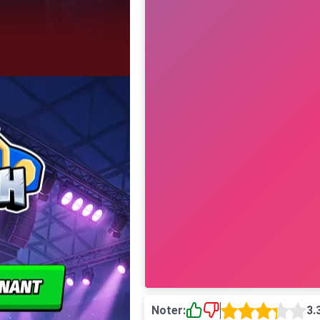
Noter:
3.