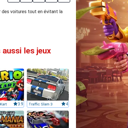
 des voitures tout en évitant la
 aussi les jeux
Kart
3.9
Traffic Slam 3
4