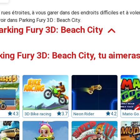
ues étroites, à vous garer dans des endroits difficiles et à voler
voir dans Parking Fury 3D : Beach City.
rking Fury 3D: Beach City
king Fury 3D: Beach City, tu aimeras
4.3
3D Bike racing
3.7
Neon Rider
4.2
Mario Go 