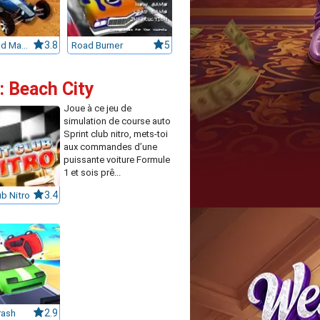
Super Mud Mania
3.8
Road Burner
5
: Beach City
Joue à ce jeu de
simulation de course auto
Sprint club nitro, mets-toi
aux commandes d’une
puissante voiture Formule
1 et sois prê...
ub Nitro
3.4
rash
2.9