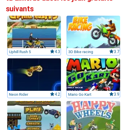
suivants
leurs casinos par licences et Certifications
ssement casinos au Canada
Uphill Rush 5
4.3
3D Bike racing
3.7
Neon Rider
4.2
Mario Go Kart
3.9