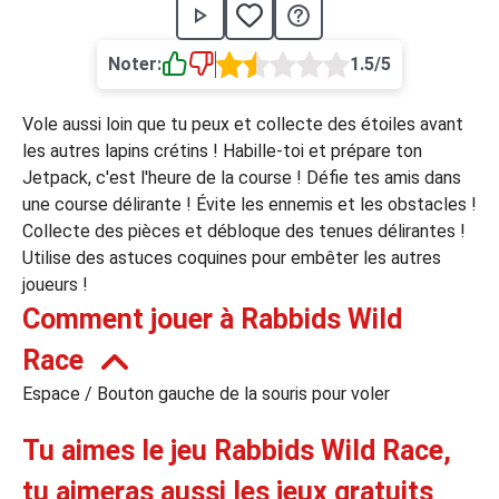
asino
Jeux de casino
Jeux vidéos
Nos jeux gr
Noter:
1.5/5
ues de casino
Vole aussi loin que tu peux et collecte des étoiles avant
rion Casino
les autres lapins crétins ! Habille-toi et prépare ton
ky7 Even Casino
Jetpack, c'est l'heure de la course ! Défie tes amis dans
une course délirante ! Évite les ennemis et les obstacles !
xander Casino
Collecte des pièces et débloque des tenues délirantes !
 Set Spin Casino
Utilise des astuces coquines pour embêter les autres
joueurs !
cer Casino
Comment jouer à Rabbids Wild
Race
 Bonus Casino
Espace / Bouton gauche de la souris pour voler
Tu aimes le jeu Rabbids Wild Race,
ssement par méthode de paiement
tu aimeras aussi les jeux gratuits