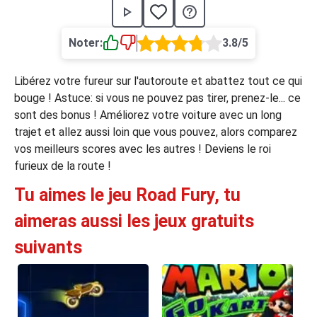
asino
Jeux de casino
Jeux vidéos
Nos jeux gr
Noter:
3.8/5
ues de casino
Libérez votre fureur sur l'autoroute et abattez tout ce qui
rion Casino
bouge ! Astuce: si vous ne pouvez pas tirer, prenez-le... ce
ky7 Even Casino
sont des bonus ! Améliorez votre voiture avec un long
trajet et allez aussi loin que vous pouvez, alors comparez
xander Casino
vos meilleurs scores avec les autres ! Deviens le roi
 Set Spin Casino
furieux de la route !
cer Casino
Tu aimes le jeu Road Fury, tu
aimeras aussi les jeux gratuits
 Bonus Casino
suivants
ssement par méthode de paiement