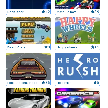
leurs casinos par licences et Certifications
Neon Rider
4.2
Mario Go Kart
3.9
ssement casinos au Canada
Beach Crazy
3
Happy Wheels
4.1
Lose the Heat: Retro
3.5
Hero Rush
5