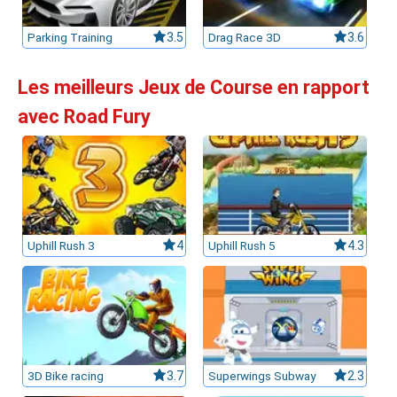
Parking Training
3.5
Drag Race 3D
3.6
Les meilleurs Jeux de Course en rapport
avec Road Fury
Uphill Rush 3
4
Uphill Rush 5
4.3
3D Bike racing
3.7
Superwings Subway
2.3