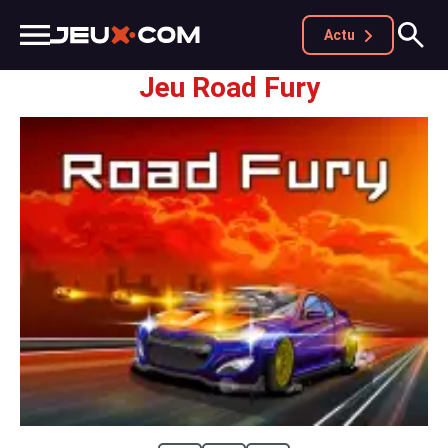
Actu
Course
Road Fury
Jeu Road Fury
ux
sino
x de casino
Jeux vidéos
 jeux gratuits