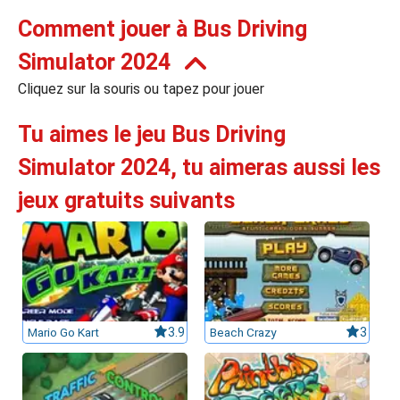
Comment jouer à Bus Driving
leurs casinos par licences et Certifications
Simulator 2024
Cliquez sur la souris ou tapez pour jouer
ssement casinos au Canada
Tu aimes le jeu Bus Driving
Simulator 2024, tu aimeras aussi les
jeux gratuits suivants
Mario Go Kart
3.9
Beach Crazy
3