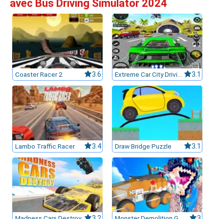
avec Bus Driving Simulator 2024
Coaster Racer 2
3.6
Extreme Car City Driving
3.1
Lambo Traffic Racer
3.4
Draw Bridge Puzzle
3.1
Madness Cars Destroy
3.2
Monster Demolition Giants 3D
3