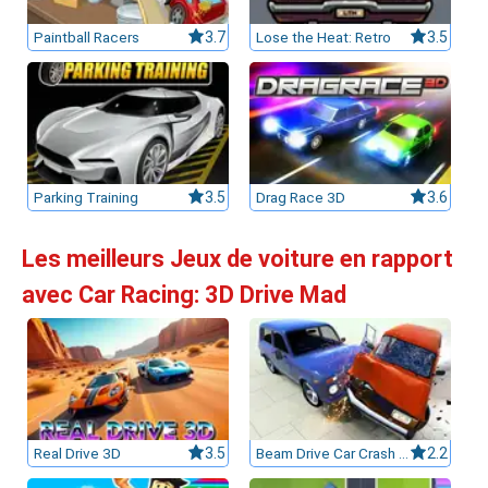
Paintball Racers
3.7
Lose the Heat: Retro
3.5
Parking Training
3.5
Drag Race 3D
3.6
Les meilleurs Jeux de voiture en rapport
avec Car Racing: 3D Drive Mad
Real Drive 3D
3.5
Beam Drive Car Crash Test Simulator
2.2