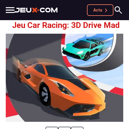
Actu
Course
Voiture
Car Racing: 3D Drive Mad
Jeu Car Racing: 3D Drive Mad
ux
sino
x de casino
Jeux vidéos
 jeux gratuits