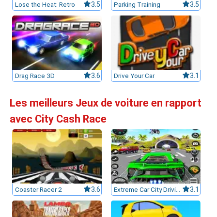
Lose the Heat: Retro
3.5
Parking Training
3.5
Drag Race 3D
3.6
Drive Your Car
3.1
Les meilleurs Jeux de voiture en rapport
avec City Cash Race
Coaster Racer 2
3.6
Extreme Car City Driving
3.1