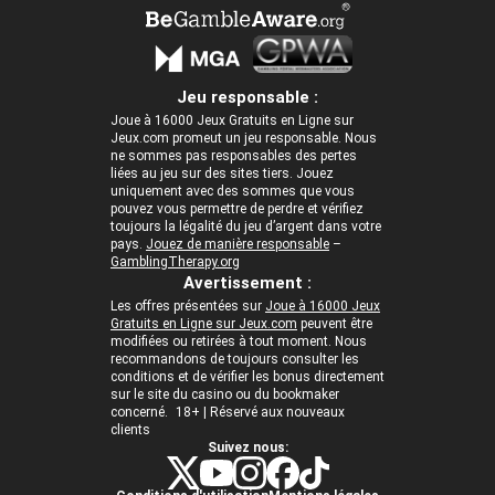
Jeu responsable :
Joue à 16000 Jeux Gratuits en Ligne sur
Jeux.com promeut un jeu responsable. Nous
ne sommes pas responsables des pertes
liées au jeu sur des sites tiers. Jouez
uniquement avec des sommes que vous
pouvez vous permettre de perdre et vérifiez
toujours la légalité du jeu d’argent dans votre
pays.
Jouez de manière responsable
–
GamblingTherapy.org
Avertissement :
Les offres présentées sur
Joue à 16000 Jeux
Gratuits en Ligne sur Jeux.com
peuvent être
modifiées ou retirées à tout moment. Nous
recommandons de toujours consulter les
conditions et de vérifier les bonus directement
sur le site du casino ou du bookmaker
concerné. 18+ | Réservé aux nouveaux
clients
Suivez nous: