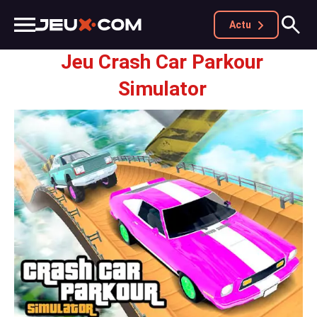
Actu
Course
Voiture
Crash Car Parkour Simulator
Jeu Crash Car Parkour
ux
Simulator
sino
x de casino
Jeux vidéos
 jeux gratuits