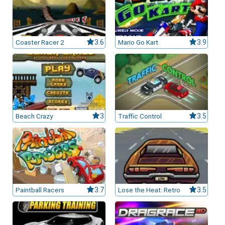
leurs casinos par licences et Certifications
Coaster Racer 2
3.6
Mario Go Kart
3.9
ssement casinos au Canada
Beach Crazy
3
Traffic Control
3.5
Paintball Racers
3.7
Lose the Heat: Retro
3.5