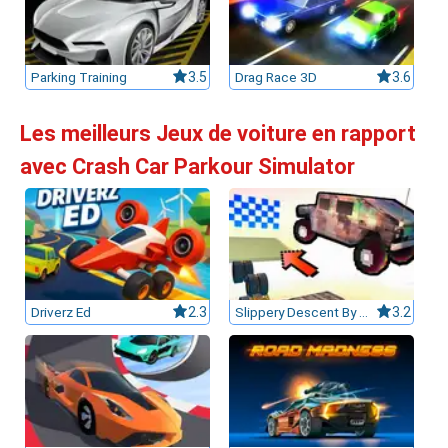
Parking Training
3.5
Drag Race 3D
3.6
Les meilleurs Jeux de voiture en rapport
avec Crash Car Parkour Simulator
Driverz Ed
2.3
Slippery Descent By Car
3.2