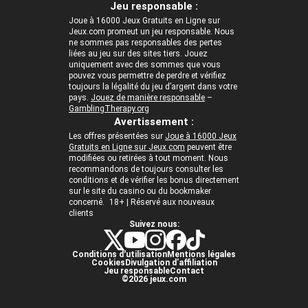
Jeu responsable :
Joue à 16000 Jeux Gratuits en Ligne sur
Jeux.com promeut un jeu responsable. Nous
ne sommes pas responsables des pertes
liées au jeu sur des sites tiers. Jouez
uniquement avec des sommes que vous
pouvez vous permettre de perdre et vérifiez
toujours la légalité du jeu d’argent dans votre
pays.
Jouez de manière responsable
–
GamblingTherapy.org
Avertissement :
Les offres présentées sur
Joue à 16000 Jeux
Gratuits en Ligne sur Jeux.com
peuvent être
modifiées ou retirées à tout moment. Nous
recommandons de toujours consulter les
conditions et de vérifier les bonus directement
sur le site du casino ou du bookmaker
concerné. 18+ | Réservé aux nouveaux
clients
Suivez nous:
Conditions d'utilisation
Mentions légales
Cookies
Divulgation d’affiliation
Jeu responsable
Contact
©2026 jeux.com