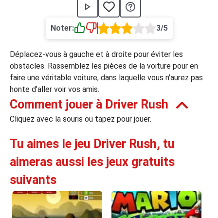
asino
Jeux de casino
Jeux vidéos
Nos jeux gr
Noter:
3/5
ues de casino
Déplacez-vous à gauche et à droite pour éviter les
rion Casino
obstacles. Rassemblez les pièces de la voiture pour en
ky7 Even Casino
faire une véritable voiture, dans laquelle vous n'aurez pas
honte d'aller voir vos amis.
xander Casino
Comment jouer à Driver Rush
 Set Spin Casino
Cliquez avec la souris ou tapez pour jouer.
cer Casino
Tu aimes le jeu Driver Rush, tu
aimeras aussi les jeux gratuits
 Bonus Casino
suivants
ssement par méthode de paiement