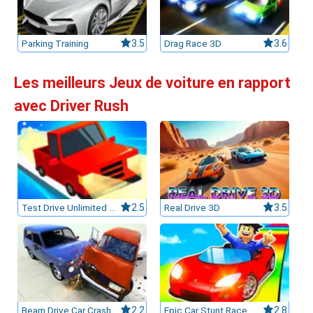
Parking Training
3.5
Drag Race 3D
3.6
Les meilleurs Jeux de voiture en rapport
avec Driver Rush
Test Drive Unlimited Game
2.5
Real Drive 3D
3.5
Beam Drive Car Crash Test Simulator
2.2
Epic Car Stunt Race Obby
2.8