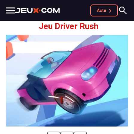
Actu
Course
Voiture
Driver Rush
Jeu Driver Rush
ux
sino
x de casino
Jeux vidéos
 jeux gratuits