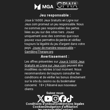
Jeu responsable :
Joue à 16000 Jeux Gratuits en Ligne sur
Jeux.com promeut un jeu responsable. Nous
ne sommes pas responsables des pertes
liées au jeu sur des sites tiers. Jouez
uniquement avec des sommes que vous
pouvez vous permettre de perdre et vérifiez
toujours la légalité du jeu d’argent dans votre
pays.
Jouez de manière responsable
–
GamblingTherapy.org
Avertissement :
Les offres présentées sur
Joue à 16000 Jeux
Gratuits en Ligne sur Jeux.com
peuvent être
modifiées ou retirées à tout moment. Nous
recommandons de toujours consulter les
conditions et de vérifier les bonus directement
sur le site du casino ou du bookmaker
concerné. 18+ | Réservé aux nouveaux
clients
Suivez nous:
Conditions d'utilisation
Mentions légales
Cookies
Divulgation d’affiliation
Jeu responsable
Contact