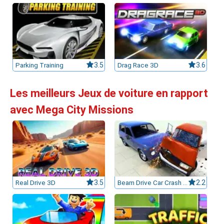
Parking Training
3.5
Drag Race 3D
3.6
Les meilleurs Jeux de voiture en rapport
avec Mega City Missions
Real Drive 3D
3.5
Beam Drive Car Crash Test Simulator
2.2