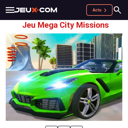
Actu
Course
Voiture
Mega City Missions
Jeu Mega City Missions
ux
sino
x de casino
Jeux vidéos
 jeux gratuits