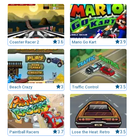
Coaster Racer 2
3.6
Mario Go Kart
3.9
Beach Crazy
3
Traffic Control
3.5
Paintball Racers
3.7
Lose the Heat: Retro
3.5