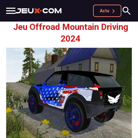
Actu
Course
Voiture
Offroad Mountain Driving 2024
Jeu Offroad Mountain Driving
ux
2024
sino
x de casino
Jeux vidéos
 jeux gratuits