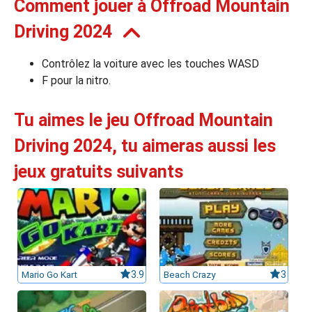
Comment jouer à Offroad Mountain
leurs casinos par licences et Certifications
Driving 2024
Contrôlez la voiture avec les touches WASD
ssement casinos au Canada
F pour la nitro.
Tu aimes le jeu Offroad Mountain
Driving 2024, tu aimeras aussi les
jeux gratuits suivants
Mario Go Kart
3.9
Beach Crazy
3