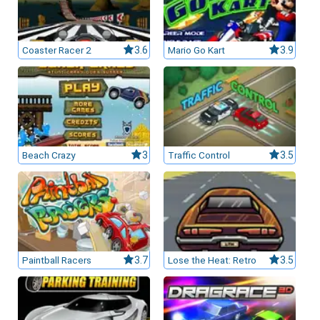
leurs casinos par licences et Certifications
Coaster Racer 2
3.6
Mario Go Kart
3.9
ssement casinos au Canada
Beach Crazy
3
Traffic Control
3.5
Paintball Racers
3.7
Lose the Heat: Retro
3.5