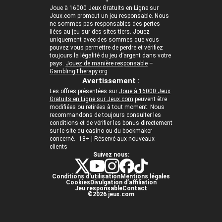
Joue à 16000 Jeux Gratuits en Ligne sur
Jeux.com promeut un jeu responsable. Nous
ne sommes pas responsables des pertes
liées au jeu sur des sites tiers. Jouez
uniquement avec des sommes que vous
pouvez vous permettre de perdre et vérifiez
toujours la légalité du jeu d’argent dans votre
pays.
Jouez de manière responsable
–
GamblingTherapy.org
Avertissement :
Les offres présentées sur
Joue à 16000 Jeux
Gratuits en Ligne sur Jeux.com
peuvent être
modifiées ou retirées à tout moment. Nous
recommandons de toujours consulter les
conditions et de vérifier les bonus directement
sur le site du casino ou du bookmaker
concerné. 18+ | Réservé aux nouveaux
clients
Suivez nous:
Conditions d'utilisation
Mentions légales
Cookies
Divulgation d’affiliation
Jeu responsable
Contact
©2026 jeux.com