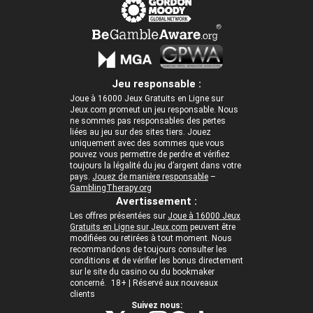
Jeu responsable :
Joue à 16000 Jeux Gratuits en Ligne sur
Jeux.com promeut un jeu responsable. Nous
ne sommes pas responsables des pertes
liées au jeu sur des sites tiers. Jouez
uniquement avec des sommes que vous
pouvez vous permettre de perdre et vérifiez
toujours la légalité du jeu d’argent dans votre
pays.
Jouez de manière responsable
–
GamblingTherapy.org
Avertissement :
Les offres présentées sur
Joue à 16000 Jeux
Gratuits en Ligne sur Jeux.com
peuvent être
modifiées ou retirées à tout moment. Nous
recommandons de toujours consulter les
conditions et de vérifier les bonus directement
sur le site du casino ou du bookmaker
concerné. 18+ | Réservé aux nouveaux
clients
Suivez nous: