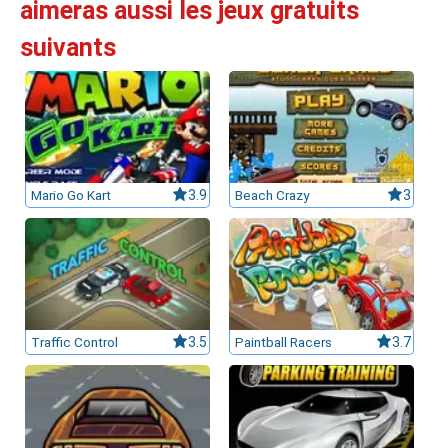
aimeras aussi les jeux gratuits
leurs casinos par licences et Certifications
suivants
ssement casinos au Canada
Mario Go Kart
3.9
Beach Crazy
3
Traffic Control
3.5
Paintball Racers
3.7