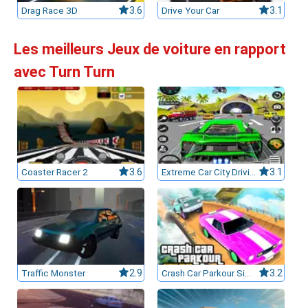
Drag Race 3D
3.6
Drive Your Car
3.1
Les meilleurs Jeux de voiture en rapport
avec Turn Turn
Coaster Racer 2
3.6
Extreme Car City Driving
3.1
Traffic Monster
2.9
Crash Car Parkour Simulator
3.2