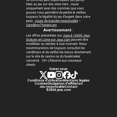
ne sommes pas responsables des pertes
liées au jeu sur des sites tiers. Jouez
uniquement avec des sommes que vous
pouvez vous permettre de perdre et vérifiez
toujours la légalité du jeu d’argent dans votre
pays.
Jouez de manière responsable
–
GamblingTherapy.org
Avertissement :
Les offres présentées sur
Joue à 16000 Jeux
Gratuits en Ligne sur Jeux.com
peuvent être
modifiées ou retirées à tout moment. Nous
recommandons de toujours consulter les
conditions et de vérifier les bonus directement
sur le site du casino ou du bookmaker
concerné. 18+ | Réservé aux nouveaux
clients
Suivez nous:
Conditions d'utilisation
Mentions légales
Cookies
Divulgation d’affiliation
Jeu responsable
Contact
©2026 jeux.com