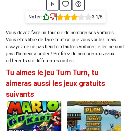
asino
Jeux de casino
Jeux vidéos
Nos jeux gr
Noter:
3.1/5
ues de casino
Vous devez faire un tour sur de nombreuses voitures.
rion Casino
Vous êtes libre de faire tout ce que vous voulez, mais
ky7 Even Casino
essayez de ne pas heurter d'autres voitures, elles ne sont
pas d'humeur à céder ! Profitez de nombreux niveaux
xander Casino
différents sur différentes routes.
 Set Spin Casino
Tu aimes le jeu Turn Turn, tu
cer Casino
aimeras aussi les jeux gratuits
suivants
 Bonus Casino
ssement par méthode de paiement