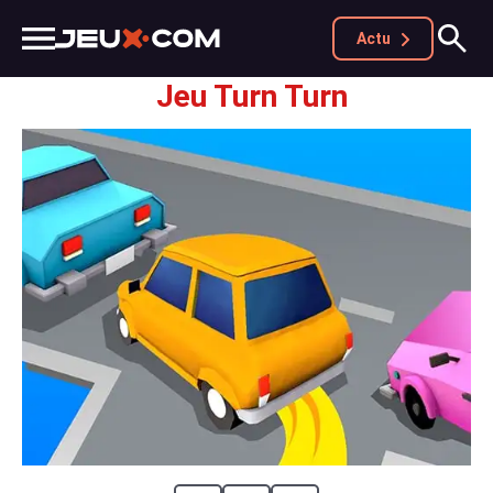
Actu
Course
Voiture
Turn Turn
Jeu Turn Turn
ux
sino
x de casino
Jeux vidéos
 jeux gratuits