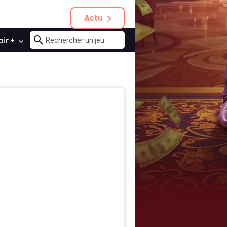
Actu
oir +