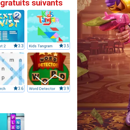
 gratuits suivants
st 2
3.3
Kids Tangram
3.5
rch
3.6
Word Detector
3.9