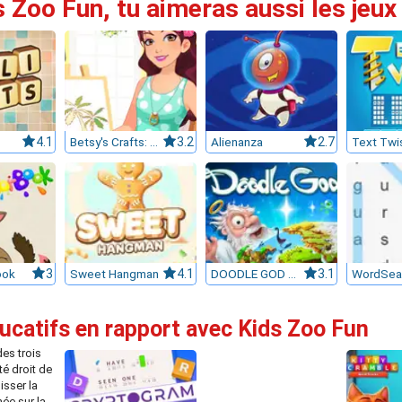
s Zoo Fun, tu aimeras aussi les jeux
4.1
Betsy's Crafts: Summer Sand Painting
3.2
Alienanza
2.7
Text Twi
ook
3
Sweet Hangman
4.1
DOODLE GOD ULTIMATE EDITION
3.1
WordSea
ucatifs en rapport avec Kids Zoo Fun
es trois
té droit de
isser la
née sur la