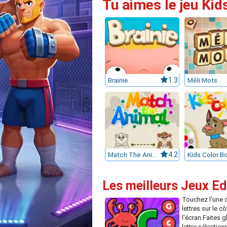
Tu aimes le jeu Kid
Brainie
1.3
Méli Mots
Match The Animal
4.2
Kids Color B
Les meilleurs Jeux Ed
Touchez l'une d
lettres sur le cô
l'écran.Faites gl
lettre sélection