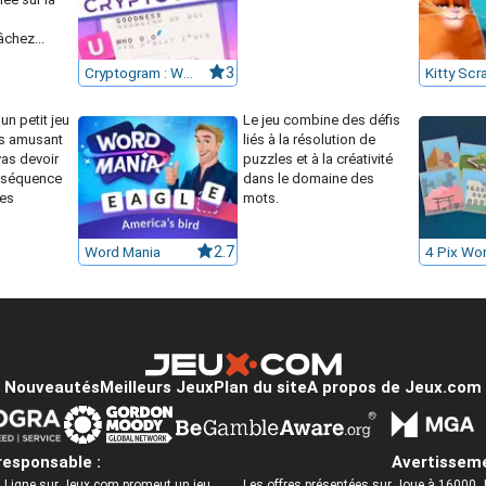
chez...
Cryptogram : Word Brain Puzzle
3
Kitty Sc
un petit jeu
Le jeu combine des défis
ès amusant
liés à la résolution de
vas devoir
puzzles et à la créativité
 séquence
dans le domaine des
les
mots.
Word Mania
2.7
4 Pix Wo
Nouveautés
Meilleurs Jeux
Plan du site
A propos de Jeux.com
responsable :
Avertisseme
 Ligne sur Jeux.com promeut un jeu
Les offres présentées sur
Joue à 16000 J