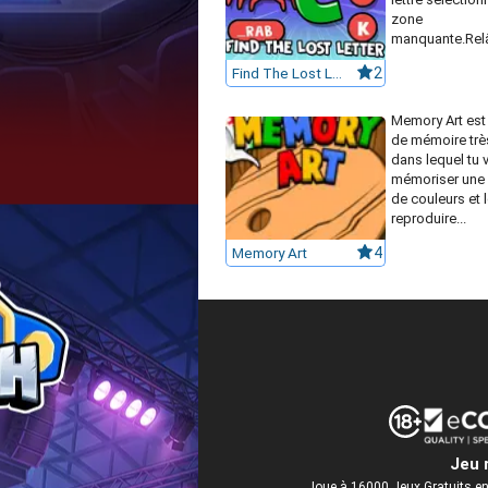
zone
manquante.Relâ
Find The Lost Letter
2
Memory Art est 
de mémoire tr
dans lequel tu 
mémoriser une
de couleurs et 
reproduire...
Memory Art
4
Jeu 
Joue à 16000 Jeux Gratuits en