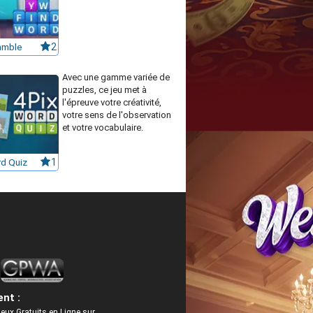
ramble
2
Avec une gamme variée de
puzzles, ce jeu met à
l'épreuve votre créativité,
votre sens de l'observation
et votre vocabulaire.
rd Quiz
1
nt :
eux Gratuits en Ligne sur