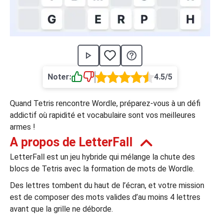
asino
Jeux de casino
Jeux vidéos
Nos jeux gr
ues de casino
rion Casino
ky7 Even Casino
Noter:
4.5/5
xander Casino
Quand Tetris rencontre Wordle, préparez-vous à un défi
 Set Spin Casino
addictif où rapidité et vocabulaire sont vos meilleures
armes !
cer Casino
A propos de LetterFall
LetterFall est un jeu hybride qui mélange la chute des
 Bonus Casino
blocs de Tetris avec la formation de mots de Wordle.
Des lettres tombent du haut de l’écran, et votre mission
est de composer des mots valides d’au moins 4 lettres
ssement par méthode de paiement
avant que la grille ne déborde.