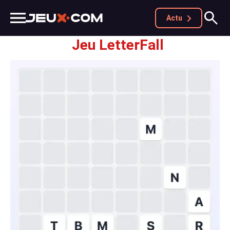
Actu
Educatifs
LetterFall
Jeu LetterFall
ux
sino
x de casino
Jeux vidéos
 jeux gratuits