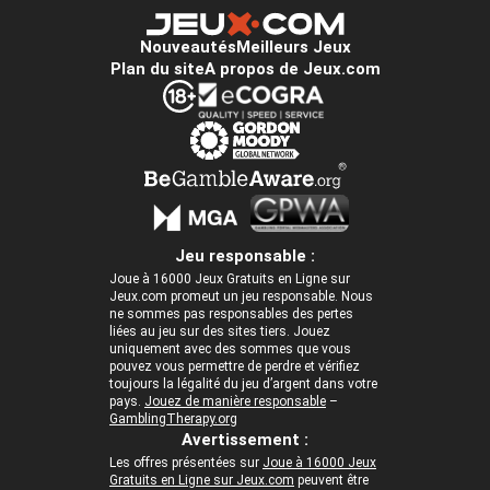
Nouveautés
Meilleurs Jeux
Plan du site
A propos de Jeux.com
Jeu responsable :
Joue à 16000 Jeux Gratuits en Ligne sur
Jeux.com promeut un jeu responsable. Nous
ne sommes pas responsables des pertes
liées au jeu sur des sites tiers. Jouez
uniquement avec des sommes que vous
pouvez vous permettre de perdre et vérifiez
toujours la légalité du jeu d’argent dans votre
pays.
Jouez de manière responsable
–
GamblingTherapy.org
Avertissement :
Les offres présentées sur
Joue à 16000 Jeux
Gratuits en Ligne sur Jeux.com
peuvent être