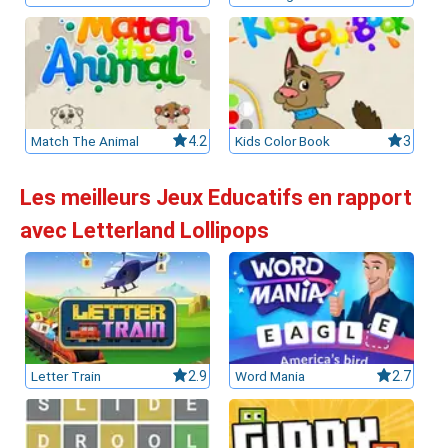
Match The Animal
4.2
Kids Color Book
3
Les meilleurs Jeux Educatifs en rapport
avec Letterland Lollipops
Letter Train
2.9
Word Mania
2.7