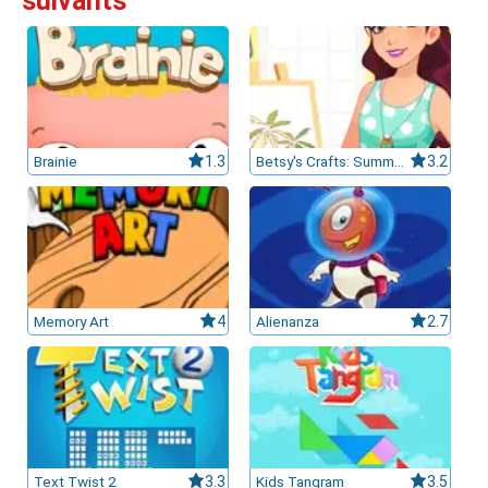
suivants
leurs casinos par licences et Certifications
ssement casinos au Canada
Brainie
1.3
Betsy's Crafts: Summer Sand Painting
3.2
Memory Art
4
Alienanza
2.7
Text Twist 2
3.3
Kids Tangram
3.5