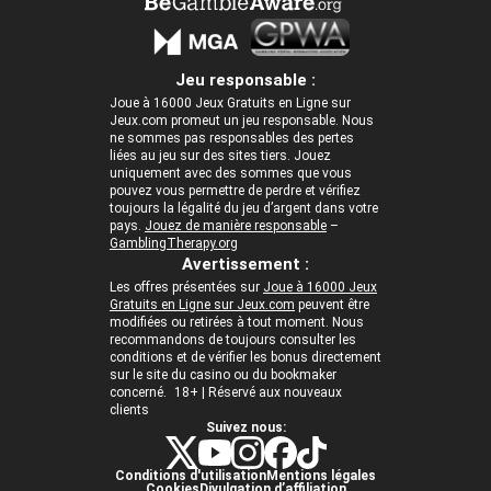
Jeu responsable :
Joue à 16000 Jeux Gratuits en Ligne sur
Jeux.com promeut un jeu responsable. Nous
ne sommes pas responsables des pertes
liées au jeu sur des sites tiers. Jouez
uniquement avec des sommes que vous
pouvez vous permettre de perdre et vérifiez
toujours la légalité du jeu d’argent dans votre
pays.
Jouez de manière responsable
–
GamblingTherapy.org
Avertissement :
Les offres présentées sur
Joue à 16000 Jeux
Gratuits en Ligne sur Jeux.com
peuvent être
modifiées ou retirées à tout moment. Nous
recommandons de toujours consulter les
conditions et de vérifier les bonus directement
sur le site du casino ou du bookmaker
concerné. 18+ | Réservé aux nouveaux
clients
Suivez nous:
Conditions d'utilisation
Mentions légales
Cookies
Divulgation d’affiliation