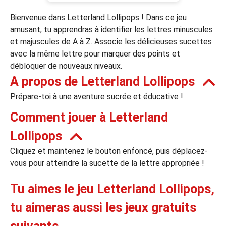
asino
Jeux de casino
Jeux vidéos
Nos jeux gr
Bienvenue dans Letterland Lollipops ! Dans ce jeu
amusant, tu apprendras à identifier les lettres minuscules
ues de casino
et majuscules de A à Z. Associe les délicieuses sucettes
avec la même lettre pour marquer des points et
rion Casino
débloquer de nouveaux niveaux.
ky7 Even Casino
A propos de Letterland Lollipops
xander Casino
Prépare-toi à une aventure sucrée et éducative !
 Set Spin Casino
Comment jouer à Letterland
cer Casino
Lollipops
Cliquez et maintenez le bouton enfoncé, puis déplacez-
vous pour atteindre la sucette de la lettre appropriée !
 Bonus Casino
Tu aimes le jeu Letterland Lollipops,
ssement par méthode de paiement
tu aimeras aussi les jeux gratuits