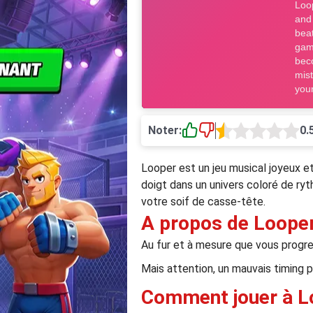
Noter:
0.
Looper est un jeu musical joyeux e
doigt dans un univers coloré de ry
votre soif de casse-tête.
A propos de Loope
Au fur et à mesure que vous progre
Mais attention, un mauvais timing 
Comment jouer à L