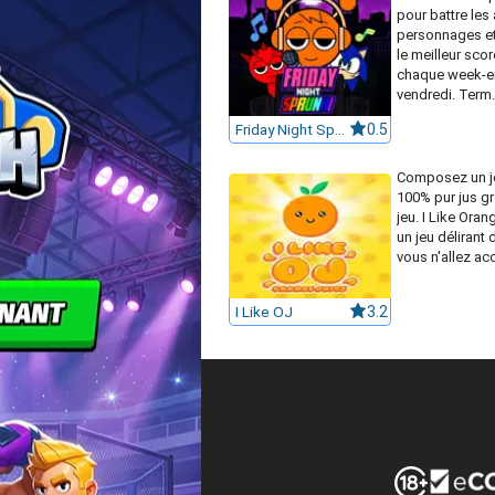
pour battre les
personnages et
le meilleur scor
chaque week-e
vendredi. Term.
Friday Night Sprunki
0.5
Composez un j
100% pur jus gr
jeu. I Like Oran
un jeu délirant 
vous n'allez acc
I Like OJ
3.2