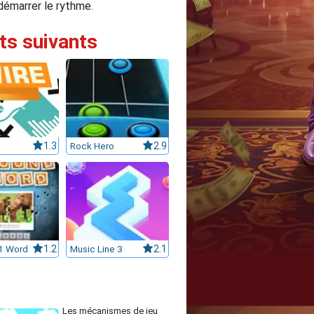
 démarrer le rythme.
its suivants
1.3
Rock Hero
2.9
1 Word
1.2
Music Line 3
2.1
Les mécanismes de jeu