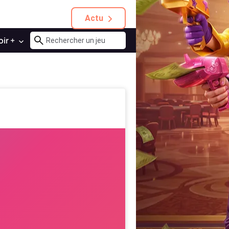
Actu
oir +