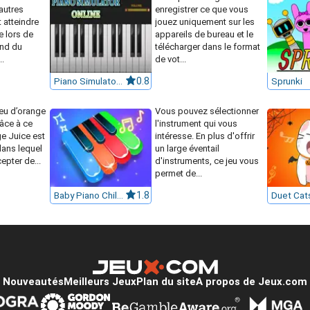
 autres
enregistrer ce que vous
 atteindre
jouez uniquement sur les
e lors de
appareils de bureau et le
nd du
télécharger dans le format
..
de vot...
Piano Simulator Online
0.8
Sprunki
eu d’orange
Vous pouvez sélectionner
âce à ce
l'instrument qui vous
ge Juice est
intéresse. En plus d'offrir
dans lequel
un large éventail
epter de...
d'instruments, ce jeu vous
permet de...
Baby Piano Children Song
1.8
Nouveautés
Meilleurs Jeux
Plan du site
A propos de Jeux.com