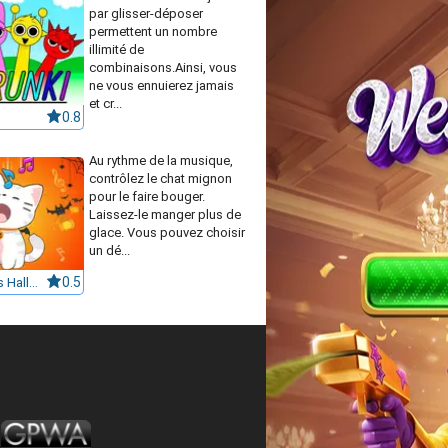
par glisser-déposer
permettent un nombre
illimité de
combinaisons.Ainsi, vous
ne vous ennuierez jamais
et cr...
0.8
Au rythme de la musique,
contrôlez le chat mignon
pour le faire bouger.
Laissez-le manger plus de
glace. Vous pouvez choisir
un dé...
Duet Cats Halloween Cat Music
0.5