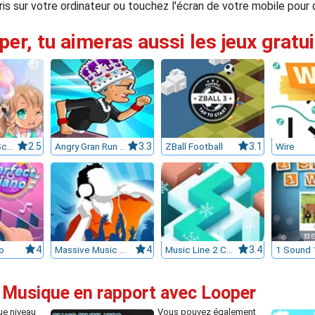
ris sur votre ordinateur ou touchez l'écran de votre mobile pour
per, tu aimeras aussi les jeux gratu
Cute Music School
2.5
Angry Gran Run London
3.3
ZBall Football
3.1
Wire
o
4
Massive Music Quiz
4
Music Line 2 Christmas
3.4
1 Sound 
e Musique en rapport avec Looper
e niveau
Vous pouvez également