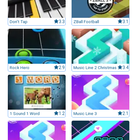
leurs casinos par licences et Certifications
Don't Tap
3.3
ZBall Football
3.1
ssement casinos au Canada
Rock Hero
2.9
Music Line 2 Christmas
3.4
1 Sound 1 Word
1.2
Music Line 3
2.1