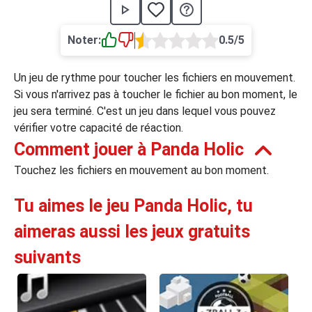
asino
Jeux de casino
Jeux vidéos
Nos jeux gr
Noter:
0.5/5
ues de casino
Un jeu de rythme pour toucher les fichiers en mouvement.
rion Casino
Si vous n'arrivez pas à toucher le fichier au bon moment, le
ky7 Even Casino
jeu sera terminé. C'est un jeu dans lequel vous pouvez
vérifier votre capacité de réaction.
xander Casino
Comment jouer à Panda Holic
 Set Spin Casino
Touchez les fichiers en mouvement au bon moment.
cer Casino
Tu aimes le jeu Panda Holic, tu
aimeras aussi les jeux gratuits
 Bonus Casino
suivants
ssement par méthode de paiement