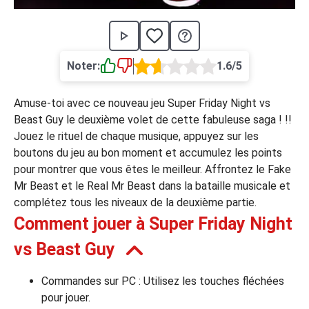
asino
Jeux de casino
Jeux vidéos
Nos jeux gr
ues de casino
Noter:
1.6/5
rion Casino
Amuse-toi avec ce nouveau jeu Super Friday Night vs
ky7 Even Casino
Beast Guy le deuxième volet de cette fabuleuse saga ! !!
xander Casino
Jouez le rituel de chaque musique, appuyez sur les
boutons du jeu au bon moment et accumulez les points
 Set Spin Casino
pour montrer que vous êtes le meilleur. Affrontez le Fake
cer Casino
Mr Beast et le Real Mr Beast dans la bataille musicale et
complétez tous les niveaux de la deuxième partie.
Comment jouer à Super Friday Night
 Bonus Casino
vs Beast Guy
ssement par méthode de paiement
Commandes sur PC : Utilisez les touches fléchées
pour jouer.