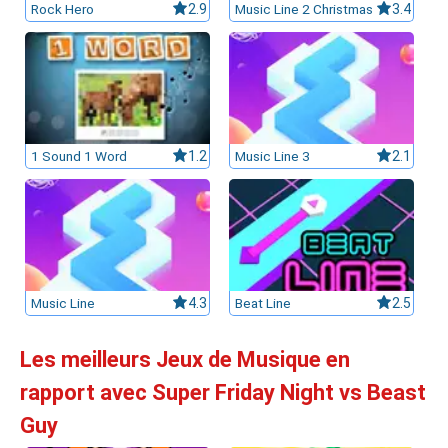
Rock Hero
2.9
Music Line 2 Christmas
3.4
1 Sound 1 Word
1.2
Music Line 3
2.1
Music Line
4.3
Beat Line
2.5
Les meilleurs Jeux de Musique en
rapport avec Super Friday Night vs Beast
Guy