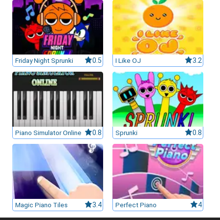
Friday Night Sprunki
0.5
I Like OJ
3.2
Piano Simulator Online
0.8
Sprunki
0.8
Magic Piano Tiles
3.4
Perfect Piano
4