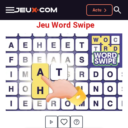
Actu
Educatifs
Word Swipe
Jeu Word Swipe
ux
sino
x de casino
Jeux vidéos
 jeux gratuits