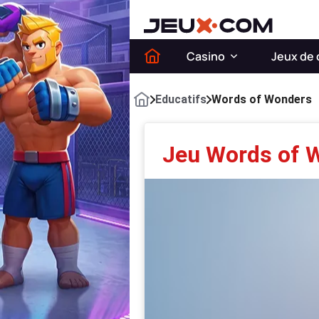
Casino
Jeux de 
Educatifs
Words of Wonders
Jeu Words of 