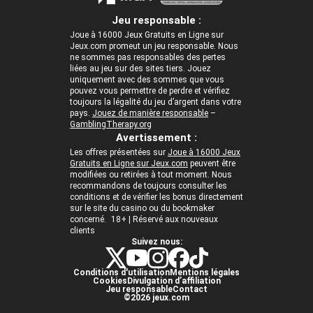
Jeu responsable :
Joue à 16000 Jeux Gratuits en Ligne sur
Jeux.com promeut un jeu responsable. Nous
ne sommes pas responsables des pertes
liées au jeu sur des sites tiers. Jouez
uniquement avec des sommes que vous
pouvez vous permettre de perdre et vérifiez
toujours la légalité du jeu d’argent dans votre
pays.
Jouez de manière responsable
–
GamblingTherapy.org
Avertissement :
Les offres présentées sur
Joue à 16000 Jeux
Gratuits en Ligne sur Jeux.com
peuvent être
modifiées ou retirées à tout moment. Nous
recommandons de toujours consulter les
conditions et de vérifier les bonus directement
sur le site du casino ou du bookmaker
concerné. 18+ | Réservé aux nouveaux
clients
Suivez nous:
Conditions d'utilisation
Mentions légales
Cookies
Divulgation d’affiliation
Jeu responsable
Contact
©2026 jeux.com