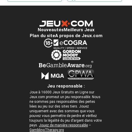
Nouveautés
Meilleurs Jeux
Plan du site
A propos de Jeux.com
Jeu responsable :
Joue à 16000 Jeux Gratuits en Ligne sur
Jeux.com promeut un jeu responsable. Nous
ne sommes pas responsables des pertes
liées au jeu sur des sites tiers. Jouez
uniquement avec des sommes que vous
pouvez vous permettre de perdre et vérifiez
toujours la légalité du jeu d’argent dans votre
pays.
Jouez de manière responsable
–
GamblingTherapy.org