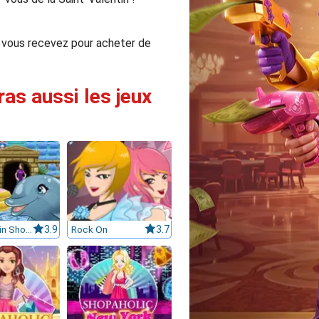
e vous recevez pour acheter de
ras aussi les jeux
My Dolphin Show 6
3.9
Rock On
3.7