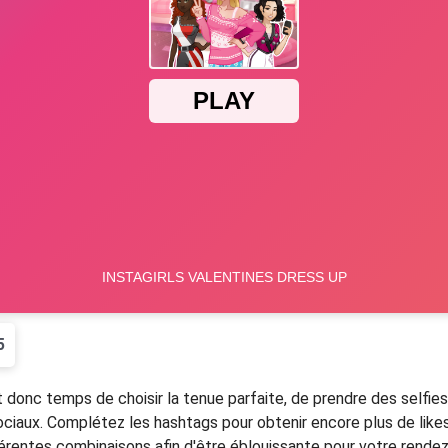
5
est donc temps de choisir la tenue parfaite, de prendre des selfie
sociaux. Complétez les hashtags pour obtenir encore plus de lik
entes combinaisons afin d'être éblouissante pour votre rendez-