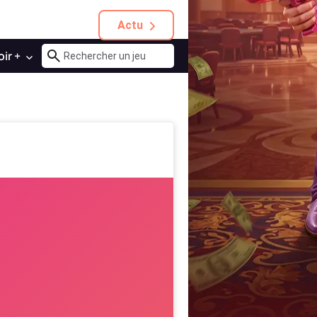
Actu
oir +