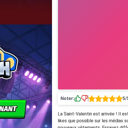
Noter:
5/
La Saint-Valentin est arrivée ! Il 
likes que possible sur les médias 
nouveaux vêtements. Essayez différ