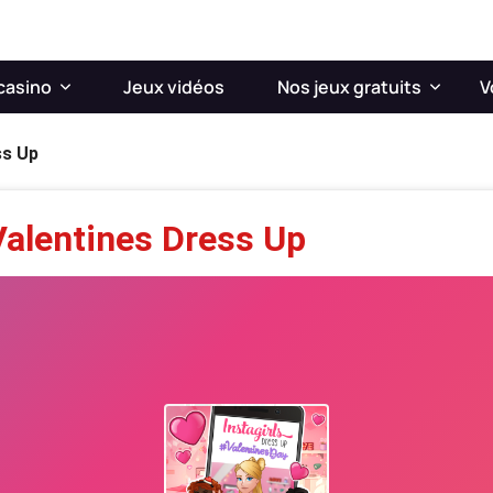
casino
Jeux vidéos
Nos jeux gratuits
V
ss Up
Valentines Dress Up