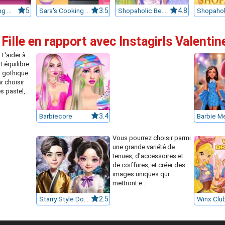
Sara's Cooking Class : Bento
5
Sara's Cooking Class : Chocolate Cupcakes
3.5
Shopaholic Beach Models
4.8
Fille en rapport avec Instagirls Valenti
 L'aider à
t équilibre
 gothique.
 choisir
s pastel,
Barbiecore
3.4
Vous pourrez choisir parmi
une grande variété de
tenues, d'accessoires et
de coiffures, et créer des
images uniques qui
mettront e...
Starry Style Dorama of Dream
2.5