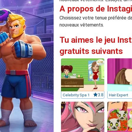
A propos de Instag
Choisissez votre tenue préférée da
nouveaux vêtements.
Tu aimes le jeu Ins
gratuits suivants
Celebrity Spa 1
3.8
Hair Expert