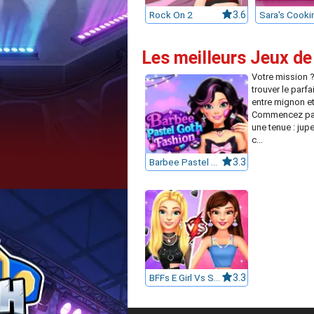
Rock On 2
3.6
Les meilleurs Jeux de 
Votre mission ?
trouver le parfai
entre mignon et
Commencez par
une tenue : jupe
c...
Barbee Pastel Goth Fashion
3.3
BFFs E Girl Vs Soft Girl
3.3