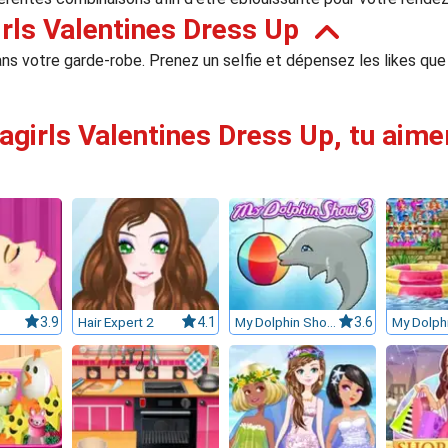
irls Valentines Dress Up
ns votre garde-robe. Prenez un selfie et dépensez les likes qu
tagirls Valentines Dress Up, tu aime
3.9
Hair Expert 2
4.1
My Dolphin Show 3
3.6