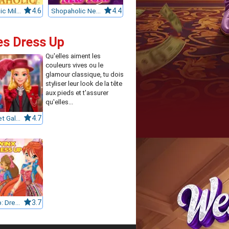
Shopaholic Milan
4.6
Shopaholic New York
4.4
nes Dress Up
Qu'elles aiment les
couleurs vives ou le
glamour classique, tu dois
styliser leur look de la tête
aux pieds et t'assurer
qu'elles...
Barbie Met Gala Transformation
4.7
Winx Club: Dress Up
3.7