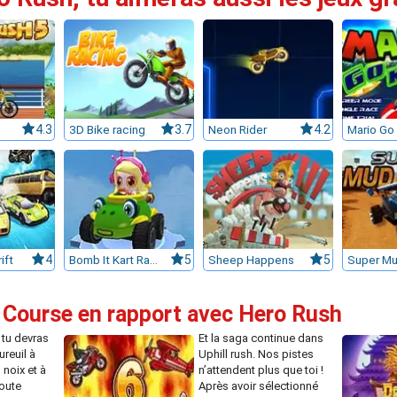
4.3
3D Bike racing
3.7
Neon Rider
4.2
Mario Go 
ift
4
Bomb It Kart Racer
5
Sheep Happens
5
 Course en rapport avec Hero Rush
 tu devras
Et la saga continue dans
ureuil à
Uphill rush. Nos pistes
noix et à
n’attendent plus que toi !
oute
Après avoir sélectionné