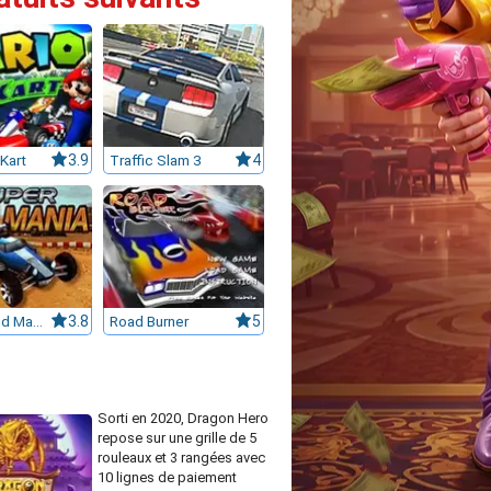
Kart
3.9
Traffic Slam 3
4
Super Mud Mania
3.8
Road Burner
5
Sorti en 2020, Dragon Hero
repose sur une grille de 5
rouleaux et 3 rangées avec
10 lignes de paiement