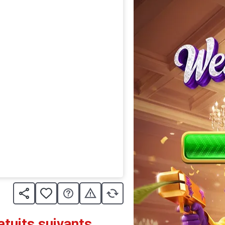
atuits suivants