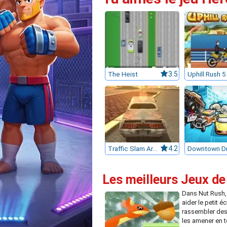
The Heist
3.5
Uphill Rush 5
Traffic Slam Arena
4.2
Downtown Dr
Les meilleurs Jeux de
Dans Nut Rush,
aider le petit éc
rassembler des 
les amener en t