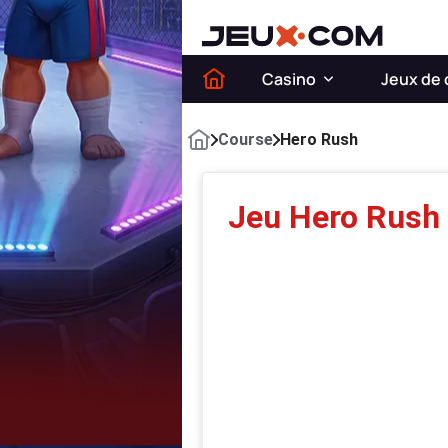
Casino
Jeux de 
Course
Hero Rush
Jeu Hero Rush