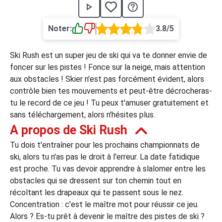
asino
Jeux de casino
Jeux vidéos
Nos jeux gr
Noter:
3.8/5
ues de casino
Ski Rush est un super jeu de ski qui va te donner envie de
rion Casino
foncer sur les pistes ! Fonce sur la neige, mais attention
ky7 Even Casino
aux obstacles ! Skier n'est pas forcément évident, alors
contrôle bien tes mouvements et peut-être décrocheras-
xander Casino
tu le record de ce jeu ! Tu peux t'amuser gratuitement et
 Set Spin Casino
sans téléchargement, alors n'hésites plus.
A propos de Ski Rush
cer Casino
Tu dois t'entraîner pour les prochains championnats de
ski, alors tu n'as pas le droit à l'erreur. La date fatidique
 Bonus Casino
est proche. Tu vas devoir apprendre à slalomer entre les
obstacles qui se dressent sur ton chemin tout en
récoltant les drapeaux qui te passent sous le nez.
ssement par méthode de paiement
Concentration : c'est le maître mot pour réussir ce jeu.
Alors ? Es-tu prêt à devenir le maître des pistes de ski ?