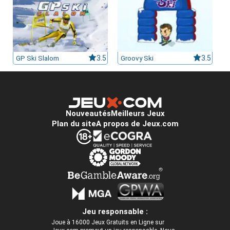
GP Ski Slalom
3.5
Groovy Ski
3.5
Nouveautés
Meilleurs Jeux
Plan du site
A propos de Jeux.com
Jeu responsable :
Joue à 16000 Jeux Gratuits en Ligne sur