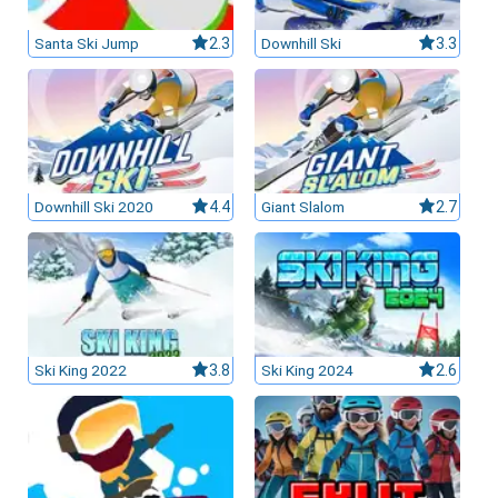
Santa Ski Jump
2.3
Downhill Ski
3.3
Downhill Ski 2020
4.4
Giant Slalom
2.7
Ski King 2022
3.8
Ski King 2024
2.6