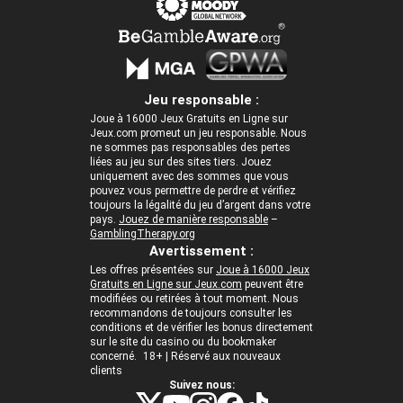
Jeu responsable :
Joue à 16000 Jeux Gratuits en Ligne sur
Jeux.com promeut un jeu responsable. Nous
ne sommes pas responsables des pertes
liées au jeu sur des sites tiers. Jouez
uniquement avec des sommes que vous
pouvez vous permettre de perdre et vérifiez
toujours la légalité du jeu d’argent dans votre
pays.
Jouez de manière responsable
–
GamblingTherapy.org
Avertissement :
Les offres présentées sur
Joue à 16000 Jeux
Gratuits en Ligne sur Jeux.com
peuvent être
modifiées ou retirées à tout moment. Nous
recommandons de toujours consulter les
conditions et de vérifier les bonus directement
sur le site du casino ou du bookmaker
concerné. 18+ | Réservé aux nouveaux
clients
Suivez nous: