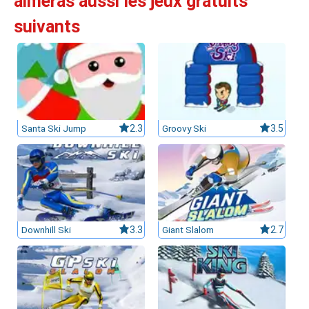
aimeras aussi les jeux gratuits
leurs casinos par licences et Certifications
suivants
ssement casinos au Canada
Santa Ski Jump
2.3
Groovy Ski
3.5
Downhill Ski
3.3
Giant Slalom
2.7