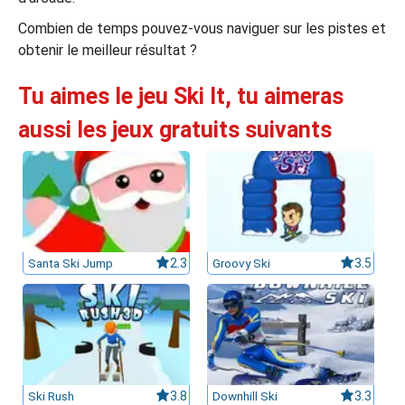
leurs casinos par licences et Certifications
Combien de temps pouvez-vous naviguer sur les pistes et
obtenir le meilleur résultat ?
Tu aimes le jeu Ski It, tu aimeras
ssement casinos au Canada
aussi les jeux gratuits suivants
Santa Ski Jump
2.3
Groovy Ski
3.5
Ski Rush
3.8
Downhill Ski
3.3