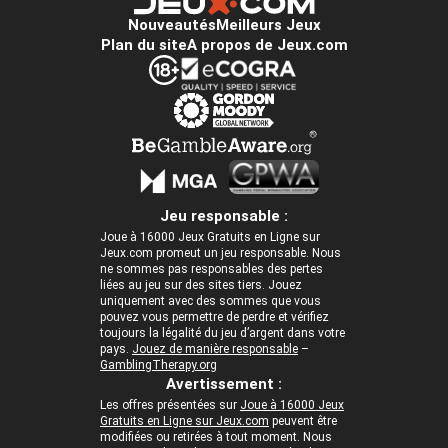
Nouveautés
Meilleurs Jeux
Plan du site
A propos de Jeux.com
Jeu responsable :
Joue à 16000 Jeux Gratuits en Ligne sur
Jeux.com promeut un jeu responsable. Nous
ne sommes pas responsables des pertes
liées au jeu sur des sites tiers. Jouez
uniquement avec des sommes que vous
pouvez vous permettre de perdre et vérifiez
toujours la légalité du jeu d’argent dans votre
pays.
Jouez de manière responsable
–
GamblingTherapy.org
Avertissement :
Les offres présentées sur
Joue à 16000 Jeux
Gratuits en Ligne sur Jeux.com
peuvent être
modifiées ou retirées à tout moment. Nous