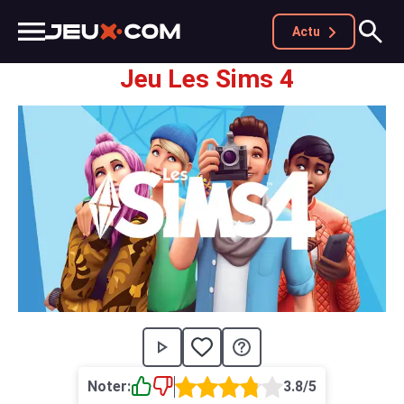
Actu
Stratégie
Simulation
Les Sims 4
Jeu Les Sims 4
ux
sino
x de casino
Jeux vidéos
 jeux gratuits
Noter:
3.8/5