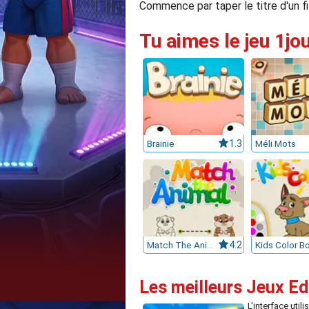
Commence par taper le titre d'un fil
Tu aimes le jeu 1jo
Brainie
1.3
Méli Mots
Match The Animal
4.2
Kids Color B
Les meilleurs Jeux Ed
L'interface utili