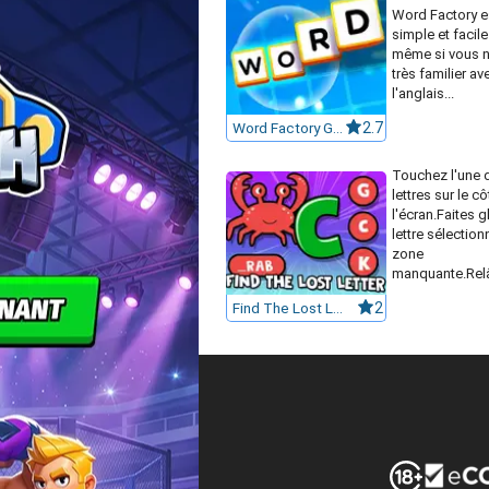
Word Factory es
simple et facile 
même si vous n
très familier av
l'anglais...
Word Factory Game
2.7
Touchez l'une d
lettres sur le cô
l'écran.Faites gl
lettre sélection
zone
manquante.Relâ
Find The Lost Letter
2