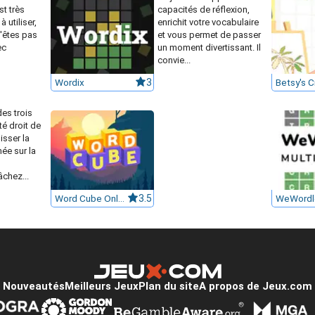
t très
capacités de réflexion,
à utiliser,
enrichit votre vocabulaire
'êtes pas
et vous permet de passer
ec
un moment divertissant. Il
convie...
Wordix
3
es trois
té droit de
isser la
née sur la
chez...
Word Cube Online
3.5
WeWordl
Nouveautés
Meilleurs Jeux
Plan du site
A propos de Jeux.com