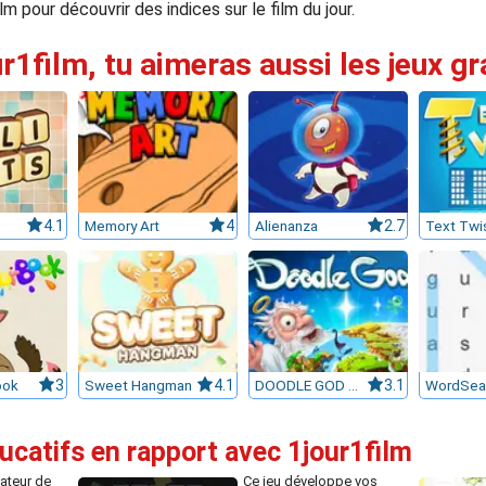
m pour découvrir des indices sur le film du jour.
ur1film, tu aimeras aussi les jeux gr
4.1
Memory Art
4
Alienanza
2.7
Text Twi
ook
3
Sweet Hangman
4.1
DOODLE GOD ULTIMATE EDITION
3.1
WordSea
ucatifs en rapport avec 1jour1film
sateur de
Ce jeu développe vos