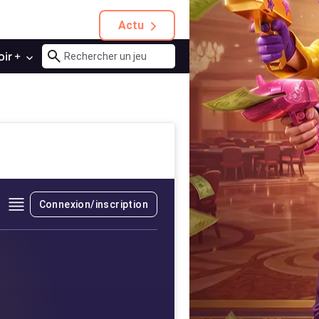
Actu
oir +