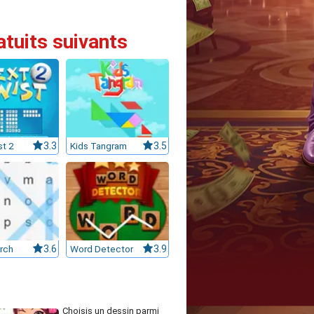
atuits suivants
st 2
3.3
Kids Tangram
3.5
rch
3.6
Word Detector
3.9
Choisis un dessin parmi