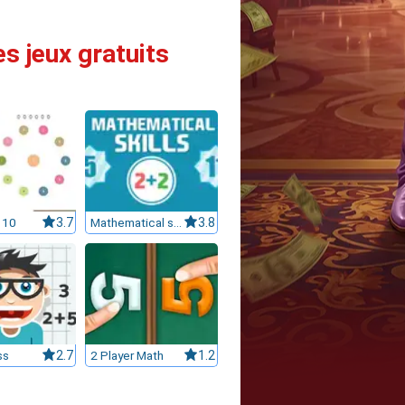
s jeux gratuits
 10
3.7
Mathematical skills
3.8
ss
2.7
2 Player Math
1.2