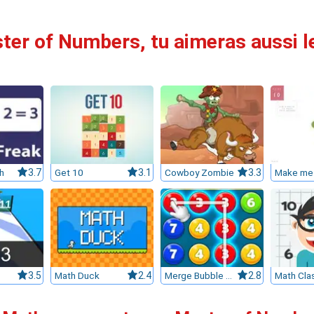
ter of Numbers, tu aimeras aussi le
h
3.7
Get 10
3.1
Cowboy Zombie
3.3
Make me
3.5
Math Duck
2.4
Merge Bubble Number
2.8
Math Cla