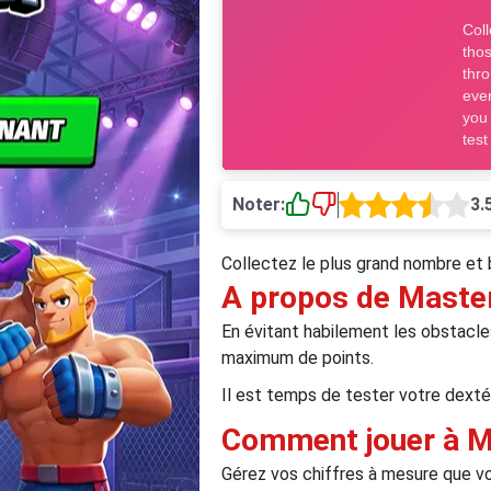
Noter:
3.
Collectez le plus grand nombre et 
A propos de Maste
En évitant habilement les obstacles 
maximum de points.
Il est temps de tester votre dextér
Comment jouer à M
Gérez vos chiffres à mesure que vo