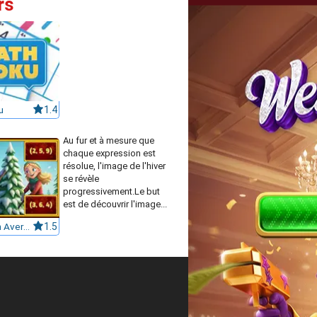
rs
u
1.4
Au fur et à mesure que
chaque expression est
résolue, l'image de l'hiver
se révèle
progressivement.Le but
est de découvrir l'image...
Chill Math Averaging
1.5