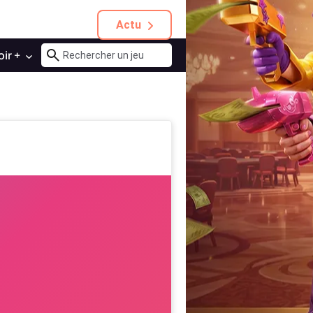
Actu
oir +