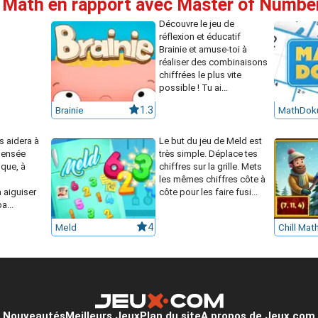
e Math en rapport avec Master of Numbe
Découvre le jeu de
réflexion et éducatif
Brainie et amuse-toi à
réaliser des combinaisons
chiffrées le plus vite
possible ! Tu ai...
Brainie
1.3
MathDok
s aidera à
Le but du jeu de Meld est
pensée
très simple. Déplace tes
ique, à
chiffres sur la grille. Mets
les mêmes chiffres côte à
 aiguiser
côte pour les faire fusi...
a...
Meld
4
Nouveautés
Meilleurs Jeux
Plan du site
A propos de Jeux.com