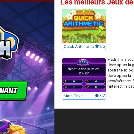
Les meilleurs Jeux d
Quick Arithmetic
2.6
Math Trivia vou
développer la 
abstraite et log
développer la
persévérance, à
l'intellect, la cap
Math Trivia
3.2