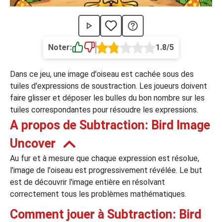
asino
Jeux de casino
Jeux vidéos
Nos jeux gr
ues de casino
Noter:
1.8/5
rion Casino
Dans ce jeu, une image d'oiseau est cachée sous des
ky7 Even Casino
tuiles d'expressions de soustraction. Les joueurs doivent
xander Casino
faire glisser et déposer les bulles du bon nombre sur les
tuiles correspondantes pour résoudre les expressions.
 Set Spin Casino
A propos de Subtraction: Bird Image
cer Casino
Uncover
Au fur et à mesure que chaque expression est résolue,
 Bonus Casino
l'image de l'oiseau est progressivement révélée. Le but
est de découvrir l'image entière en résolvant
correctement tous les problèmes mathématiques.
ssement par méthode de paiement
Comment jouer à Subtraction: Bird