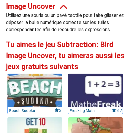
Image Uncover
leurs casinos par licences et Certifications
Utilisez une souris ou un pavé tactile pour faire glisser et
déposer la bulle numérique correcte sur les tuiles
correspondantes afin de résoudre les expressions.
ssement casinos au Canada
Tu aimes le jeu Subtraction: Bird
Image Uncover, tu aimeras aussi les
jeux gratuits suivants
Beach Sudoku
3
Freaking Math
3.7