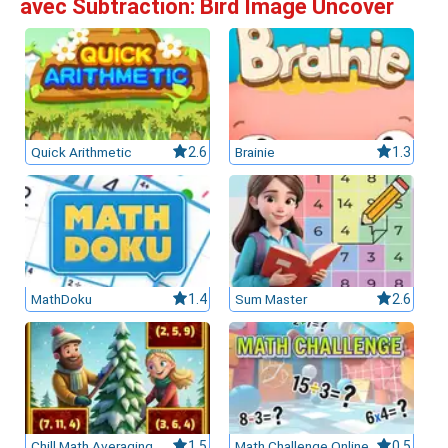
avec Subtraction: Bird Image Uncover
Quick Arithmetic
2.6
Brainie
1.3
MathDoku
1.4
Sum Master
2.6
Chill Math Averaging
1.5
Math Challenge Online
0.5