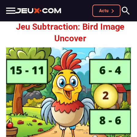
Actu
Educatifs
Math
Subtraction: Bird Image Uncover
Jeu Subtraction: Bird Image
ux
Uncover
sino
x de casino
Jeux vidéos
 jeux gratuits