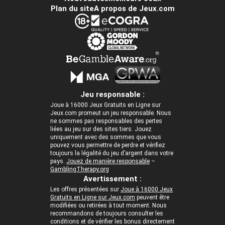
Plan du site
A propos de Jeux.com
Jeu responsable :
Joue à 16000 Jeux Gratuits en Ligne sur
Jeux.com promeut un jeu responsable. Nous
ne sommes pas responsables des pertes
liées au jeu sur des sites tiers. Jouez
uniquement avec des sommes que vous
pouvez vous permettre de perdre et vérifiez
toujours la légalité du jeu d’argent dans votre
pays.
Jouez de manière responsable
–
GamblingTherapy.org
Avertissement :
Les offres présentées sur
Joue à 16000 Jeux
Gratuits en Ligne sur Jeux.com
peuvent être
modifiées ou retirées à tout moment. Nous
recommandons de toujours consulter les
conditions et de vérifier les bonus directement