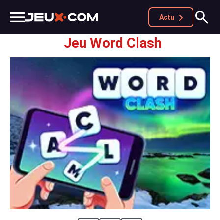
Actu
Educatifs
Word Clash
Jeu Word Clash
ux
sino
x de casino
Jeux vidéos
 jeux gratuits