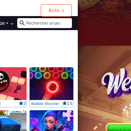
Actu
oir +
E
3
Bubble Shooter Neon
2.6