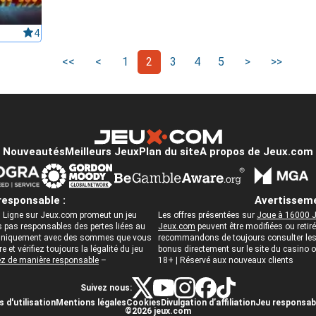
4
<<
<
1
2
3
4
5
>
>>
Nouveautés
Meilleurs Jeux
Plan du site
A propos de Jeux.com
responsable :
Avertisseme
 Ligne sur Jeux.com promeut un jeu
Les offres présentées sur
Joue à 16000 J
pas responsables des pertes liées au
Jeux.com
peuvent être modifiées ou reti
ez uniquement avec des sommes que vous
recommandons de toujours consulter les c
 et vérifiez toujours la légalité du jeu
bonus directement sur le site du casino
z de manière responsable
–
18+ | Réservé aux nouveaux clients
Suivez nous:
 d'utilisation
Mentions légales
Cookies
Divulgation d’affiliation
Jeu responsab
©2026 jeux.com