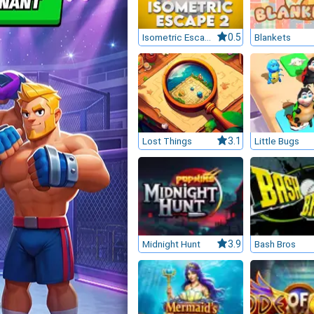
Isometric Escape 2
0.5
Blankets
Lost Things
3.1
Little Bugs
Midnight Hunt
3.9
Bash Bros