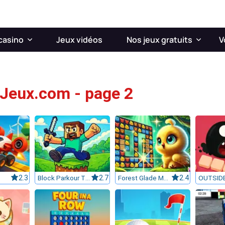
casino
Jeux vidéos
Nos jeux gratuits
V
 Jeux.com - page 2
2.3
Block Parkour Trials
2.7
Forest Glade Mysteries
2.4
OUTSID