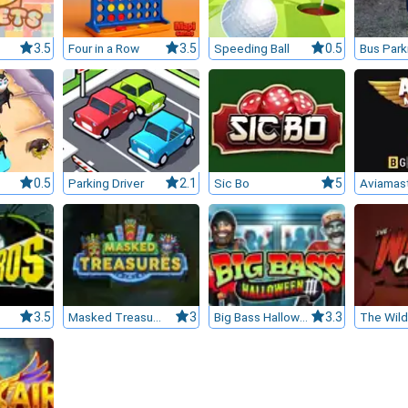
3.5
Four in a Row
3.5
Speeding Ball
0.5
0.5
Parking Driver
2.1
Sic Bo
5
Aviamas
3.5
Masked Treasures
3
Big Bass Halloween 3
3.3