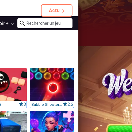
Actu
oir +
E
3
Bubble Shooter Neon
2.6