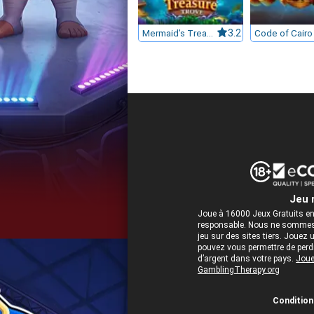
Mermaid’s Treasure Trove
3.2
Code of Cairo
Jeu 
Joue à 16000 Jeux Gratuits en
responsable. Nous ne sommes 
jeu sur des sites tiers. Jou
pouvez vous permettre de perdre
d’argent dans votre pays.
Joue
GamblingTherapy.org
Conditions