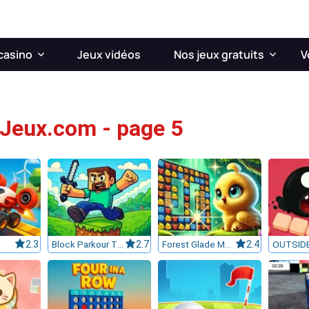
casino
Jeux vidéos
Nos jeux gratuits
V
 Jeux.com - page 5
2.3
Block Parkour Trials
2.7
Forest Glade Mysteries
2.4
OUTSID