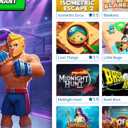
Isometric Escape 2
0.5
Blankets
Lost Things
3.1
Little Bugs
Midnight Hunt
3.9
Bash Bros