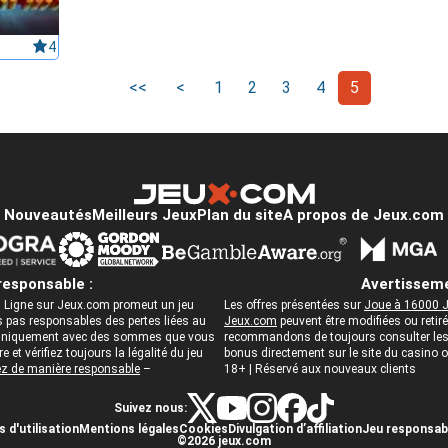
4
<<
<
1
2
3
4
5
Nouveautés
Meilleurs Jeux
Plan du site
A propos de Jeux.com
responsable :
Avertisseme
 Ligne sur Jeux.com promeut un jeu
Les offres présentées sur
Joue à 16000 J
pas responsables des pertes liées au
Jeux.com
peuvent être modifiées ou reti
ez uniquement avec des sommes que vous
recommandons de toujours consulter les c
 et vérifiez toujours la légalité du jeu
bonus directement sur le site du casino
z de manière responsable
–
18+ | Réservé aux nouveaux clients
Suivez nous:
 d'utilisation
Mentions légales
Cookies
Divulgation d’affiliation
Jeu responsab
©2026 jeux.com