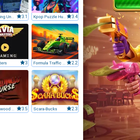
Bus Parking Unblocked
3.1
Kpop Puzzle Hunters
3.4
ters
3
Formula Traffic Racer
2.2
The Wildwood Curse
3.5
Scara-Bucks
2.3