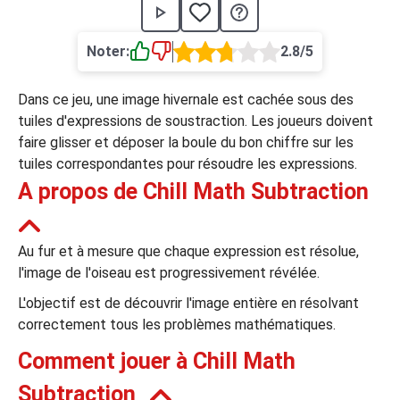
asino
Jeux de casino
Jeux vidéos
Nos jeux gr
Noter:
2.8/5
ues de casino
Dans ce jeu, une image hivernale est cachée sous des
rion Casino
tuiles d'expressions de soustraction. Les joueurs doivent
ky7 Even Casino
faire glisser et déposer la boule du bon chiffre sur les
tuiles correspondantes pour résoudre les expressions.
xander Casino
A propos de Chill Math Subtraction
 Set Spin Casino
cer Casino
Au fur et à mesure que chaque expression est résolue,
l'image de l'oiseau est progressivement révélée.
 Bonus Casino
L'objectif est de découvrir l'image entière en résolvant
correctement tous les problèmes mathématiques.
Comment jouer à Chill Math
ssement par méthode de paiement
Subtraction