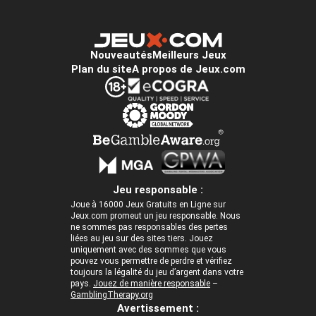
Nouveautés
Meilleurs Jeux
Plan du site
A propos de Jeux.com
Jeu responsable :
Joue à 16000 Jeux Gratuits en Ligne sur
Jeux.com promeut un jeu responsable. Nous
ne sommes pas responsables des pertes
liées au jeu sur des sites tiers. Jouez
uniquement avec des sommes que vous
pouvez vous permettre de perdre et vérifiez
toujours la légalité du jeu d’argent dans votre
pays.
Jouez de manière responsable
–
GamblingTherapy.org
Avertissement :